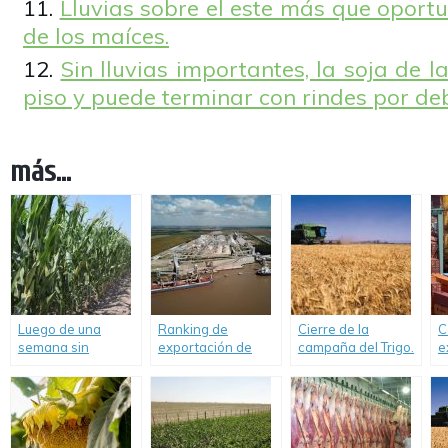
Lluvias sobre el este más que oportu
de los maíces.
Sin lluvias importantes, la soja de 
piso y puede terminar con rindes por de
más...
Luego de una
Ranking de
Cierre de la
C
semana sin
exportación de
campaña del Trigo.
e
precipitaciones, se
empresas
i
mantienen las
agroindustriales
c
demoras en la
según ventas en la
s
siembre gruesa.
campaña 2020/2.
a