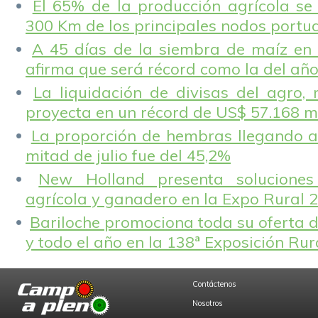
El 65% de la producción agrícola se
300 Km de los principales nodos portu
A 45 días de la siembra de maíz en 
afirma que será récord como la del añ
La liquidación de divisas del agro, 
proyecta en un récord de US$ 57.168 m
La proporción de hembras llegando a
mitad de julio fue del 45,2%
New Holland presenta solucione
agrícola y ganadero en la Expo Rural 
Bariloche promociona toda su oferta d
y todo el año en la 138ª Exposición Ru
Contáctenos
Nosotros