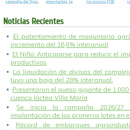
campaña del Trigo.
importantes, la
los precios FOB
c
soja de la región
hacia abajo.
m
no encuentra piso
ú
y puede terminar
c
Noticias Recientes
con rindes por
l
debajo de la
p
2017/18.
d
El patentamiento de maquinaria agríc
incremento del 16,6% interanual
El Niño: Anticiparse para reducir el i
productivos
La liquidación de divisas del complej
tuvo una baja del 28% interanual.
Presentaron el queso gigante de 1.000 
cuenca láctea Villa María
Se inicia la campaña 2026/27 
implantación de los primeros lotes en e
Récord de embarques agroindustr