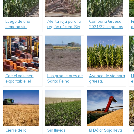
Luego de una
Alerta roja para la
Campaña Gruesa
F
semana sin
región núcleo: Sin
2021/22: Impactos
d
precipitaciones, se
lluvias a la vista,
ecnómicos de
p
mantienen las
habría un fuerte
escenarios de
m
demoras en la
golpe productivo
sequía.
t
siembre gruesa.
en maíz y soja.
Cae el volumen
Los productores de
Avance de siembra
L
exportable, el
Santa Fe no
gruesa.
e
ingreso de
cubrieron
o
camiones y los
previsiones de
f
stocks de trigo
girasol y maíz por
m
argentino.
la sequía.
Cierre de la
Sin lluvias
El Dólar Soja lleva
T