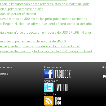
 con la implantación de los primeros lotes en el norte del país
en el primer semestre del año
dos sin perder eficiencia
caliza a menos de 300 Km de los principales nodos portuarios
la Región Núcleo, se afirma que será récord como la del año
nería y energía se proyecta en un récord de US$ 57.168 millones
na en la primera mitad de julio fue del 45,2%
el segmento agrícola y ganadero en la Expo Rural 2026
 turismo de invierno y todo el año en la 138ª Exposición Rural
ontáctenos
Encontranos en
Nue
osotros
Seguinos en
Suscribite