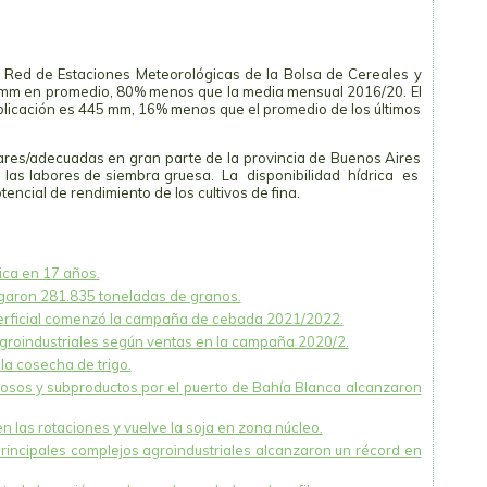
a Red de Estaciones Meteorológicas de la Bolsa de Cereales y
 mm en promedio, 80% menos que la media mensual 2016/20. El
blicación es 445 mm, 16% menos que el promedio de los últimos
ares/adecuadas en gran parte de la provincia de Buenos Aires
e las labores de siembra gruesa. La disponibilidad hídrica es
encial de rendimiento de los cultivos de fina.
ica en 17 años.
rgaron 281.835 toneladas de granos.
uperficial comenzó la campaña de cebada 2021/2022.
roindustriales según ventas en la campaña 2020/2.
la cosecha de trigo.
nosos y subproductos por el puerto de Bahía Blanca alcanzaron
 las rotaciones y vuelve la soja en zona núcleo.
principales complejos agroindustriales alcanzaron un récord en