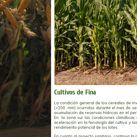
Cultivos de Fina
La condición general de los cereales de i
(>100 mm) ocurridas durante el mes de sept
acumulación de reservas hídricas en el per
En la zona sur las condiciones climáticas ad
aceleración en la fenología del cultivo y 
rendimiento potencial de los lotes.
En cuanto al aspecto sanitario, continua la