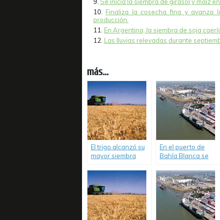
Se inicia la siembra de girasol y maíz e
Finaliza la cosecha fina y avanza 
producción.
En Argentina, la siembra de soja caer
Las lluvias relevadas durante septiemb
más...
El trigo alcanzó su
En el puerto de
mayor siembra
Bahía Blanca se
histórica en 17
descargaron
años.
281.835 toneladas
de granos.