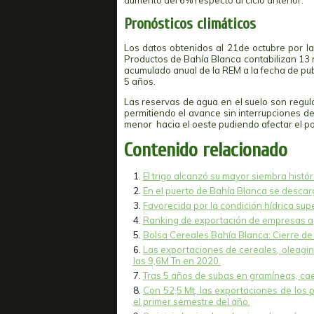
aumento del 6% respecto al ciclo anterior.
Pronósticos climáticos
Los datos obtenidos al 21de octubre por l
Productos de Bahía Blanca contabilizan 13
acumulado anual de la REM a la fecha de pu
5 años.
Las reservas de agua en el suelo son regul
permitiendo el avance sin interrupciones d
menor hacia el oeste pudiendo afectar el pot
Contenido relacionado
El trigo alcanzó su mayor siembra histór
En el puerto de Bahía Blanca se desca
Favorecida por la condición hídrica s
Ranking de exportación de empresas ag
Bolsa Cereales Bahía Blanca: Cierre de 
Las exportaciones de cereales, oleagi
las 9,6M Tn en 2020.
Tras 5 años de subas en gramíneas, caen
Con 52,5 Mt, las exportaciones de los 
el primer semestre del año.