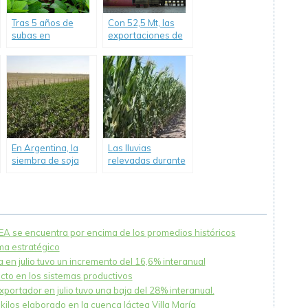
Tras 5 años de
Con 52,5 Mt, las
subas en
exportaciones de
gramíneas, caen
los principales
las rotaciones y
complejos
vuelve la soja en
agroindustriales
zona núcleo.
alcanzaron un
récord en el primer
semestre del año.
En Argentina, la
Las lluvias
siembra de soja
relevadas durante
caería 500.000
septiembre
hectáreas.
permiten dar inicio
a la siembra de
maíz.
NEA se encuentra por encima de los promedios históricos
ema estratégico
 en julio tuvo un incremento del 16,6% interanual
acto en los sistemas productivos
xportador en julio tuvo una baja del 28% interanual.
ilos elaborado en la cuenca láctea Villa María