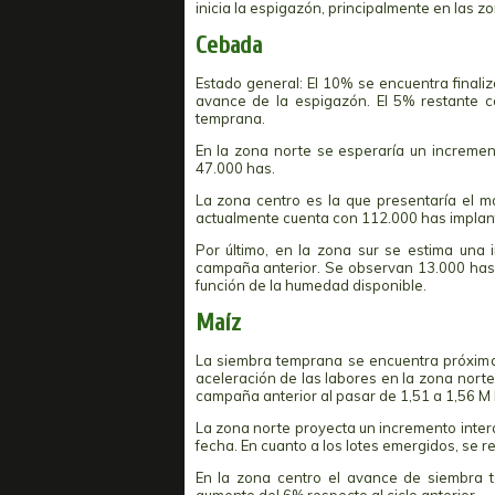
inicia la espigazón, principalmente en las zo
Cebada
Estado general: El 10% se encuentra finali
avance de la espigazón. El 5% restante c
temprana.
En la zona norte se esperaría un increme
47.000 has.
La zona centro es la que presentaría el ma
actualmente cuenta con 112.000 has implan
Por último, en la zona sur se estima una 
campaña anterior. Se observan 13.000 has
función de la humedad disponible.
Maíz
La siembra temprana se encuentra próxima a
aceleración de las labores en la zona norte
campaña anterior al pasar de 1,51 a 1,56 M 
La zona norte proyecta un incremento inter
fecha. En cuanto a los lotes emergidos, se 
En la zona centro el avance de siembra t