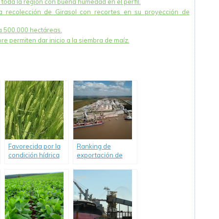
n toda la región con buena humedad en el perfil.
la recolección de Girasol con recortes en su proyección de
ía 500.000 hectáreas.
re permiten dar inicio a la siembra de maíz.
Favorecida por la
Ranking de
condición hídrica
exportación de
superficial
empresas
comenzó la
agroindustriales
campaña de
según ventas en la
cebada
campaña 2020/2.
2021/2022.