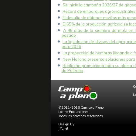
Se inicia la campaña 2026/27 de girasol
Récord de embarques agroindustriales 
El desafío de obtener novillos más pesa
El 65% de la producción agrícola se lo
A 45 días de la siembra de maíz en 
pasado
La liquidación de divisas del agro, mi
para 2026
La proporción de hembras llegando a fae
New Holland presenta soluciones para 
Bariloche promociona toda su oferta de
de Palermo
C
N
©2011-2016 Campo a Pleno
Losino Producciones
Todos los derechos reservados.
Design By
JPLnet