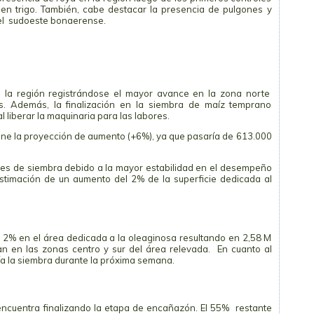
 en trigo. También, cabe destacar la presencia de pulgones y
el sudoeste bonaerense.
a la región registrándose el mayor avance en la zona norte
s. Además, la finalización en la siembra de maíz temprano
l liberar la maquinaria para las labores.
iene la proyección de aumento (+6%), ya que pasaría de 613.000
res de siembra debido a la mayor estabilidad en el desempeño
estimación de un aumento del 2% de la superficie dedicada al
 2% en el área dedicada a la oleaginosa resultando en 2,58 M
n en las zonas centro y sur del área relevada. En cuanto al
a la siembra durante la próxima semana.
 encuentra finalizando la etapa de encañazón. El 55% restante