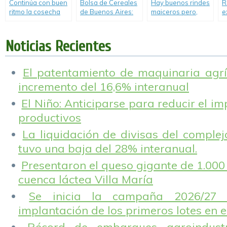
Continúa con buen
Bolsa de Cereales
Hay buenos rindes
R
ritmo la cosecha
de Buenos Aires:
maiceros pero,
e
del maíz.
Se levantó el
están muy lejos de
e
100%; del girasol;
los de hace un año.
a
el 50% de la soja, y
s
Noticias Recientes
el 28% del maíz.
c
El patentamiento de maquinaria agríc
incremento del 16,6% interanual
El Niño: Anticiparse para reducir el i
productivos
La liquidación de divisas del complej
tuvo una baja del 28% interanual.
Presentaron el queso gigante de 1.000 
cuenca láctea Villa María
Se inicia la campaña 2026/27 
implantación de los primeros lotes en e