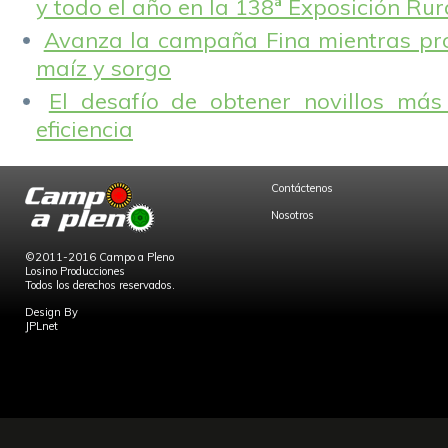
y todo el año en la 138ª Exposición Ru
Avanza la campaña Fina mientras pr
maíz y sorgo
El desafío de obtener novillos más
eficiencia
Contáctenos
Nosotros
©2011-2016 Campo a Pleno
Losino Producciones
Todos los derechos reservados.
Design By
JPLnet