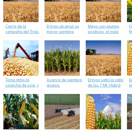
Cierre de la
El trigo alcanzó su
Mayo con ajustes
F
campaña del Trigo.
mayor siembra
positivos: el maíz
f
histórica en 17
suma 1,2 Mt y la
r
años.
soja 200 mil t,
G
mientras que la
r
siembra de trigo
p
arranca con una
p
base de 7 M ha.
Toma ritmo la
Avance de siembra
El trigo saltó la valla
E
cosecha de soja, y
gruesa.
de los 7 Mt: Habrá
e
se aceleran los
producción récord
5
negocios con maíz.
en la región núcleo.