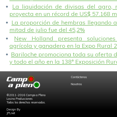
La liquidación de divisas del agro, 
proyecta en un récord de US$ 57.168 m
La proporción de hembras llegando a
mitad de julio fue del 45,2%
New Holland presenta solucione
agrícola y ganadero en la Expo Rural 
Bariloche promociona toda su oferta d
y todo el año en la 138ª Exposición Ru
Contáctenos
Nosotros
©2011-2016 Campo a Pleno
Losino Producciones
Todos los derechos reservados.
Design By
JPLnet