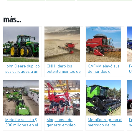
más...
John Deere duplicó
CNH lideró los
CAFMA elevó sus
F
sus utilidades a un
patentamientos de
demandas al
U
año de la
cosechadoras en
Ministerio de
e
pandemia
2020.
Desarrollo
f
Productivo.
c
t
Metalfor solicita $
Máquinas… de
Metalfor regresa al
E
300 millones en el
generar empleo.
mercado de las
s
mercado de
cosechadoras:
c