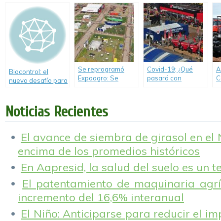
capitales.
Presentó el modelo
2635, con motor de
350/370 HP y
sistema de trilla
axial.
Se reprogramó
Covid-19; ¿Qué
A
Biocontrol: el
Expoagro: Se
pasará con
C
nuevo desafío para
realizará del 5 al 8
AgroActiva?
n
las pulverizadoras.
de octubre en San
A
Nicolás, Buenos
c
Noticias Recientes
Aires.
c
El avance de siembra de girasol en el
encima de los promedios históricos
En Aapresid, la salud del suelo es un 
El patentamiento de maquinaria agríc
incremento del 16,6% interanual
El Niño: Anticiparse para reducir el i