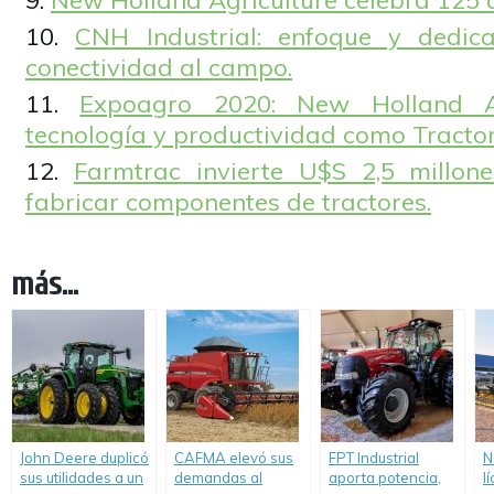
New Holland Agriculture celebra 125 a
CNH Industrial: enfoque y dedica
conectividad al campo.
Expoagro 2020: New Holland Ag
tecnología y productividad como Tractor 
Farmtrac invierte U$S 2,5 millon
fabricar componentes de tractores.
más...
John Deere duplicó
CAFMA elevó sus
FPT Industrial
N
sus utilidades a un
demandas al
aporta potencia,
l