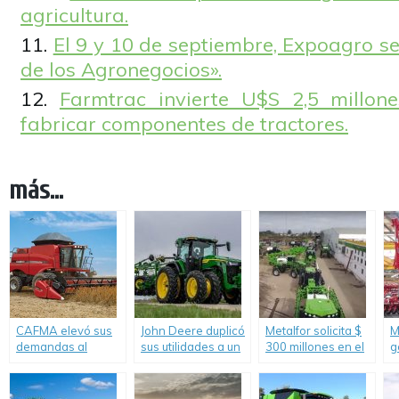
agricultura.
El 9 y 10 de septiembre, Expoagro se
de los Agronegocios».
Farmtrac invierte U$S 2,5 millon
fabricar componentes de tractores.
más...
CAFMA elevó sus
John Deere duplicó
Metalfor solicita $
M
demandas al
sus utilidades a un
300 millones en el
g
Ministerio de
año de la
mercado de
Desarrollo
pandemia
capitales.
Productivo.