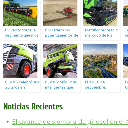
Pulverizadoras, el
CNH lideró los
Metalfor regresa al
T
segmento que más
patentamientos de
mercado de las
u
creció en ventas
cosechadoras en
cosechadoras:
A
durante 2020.
2020.
Presentó el modelo
a
2635, con motor de
350/370 HP y
sistema de trilla
axial.
CLAAS celebró sus
CLAAS: Máquinas
El 9 y 10 de
F
20 años en
inteligentes que
septiembre,
U
Argentina.
potencian la
Expoagro será la
e
agricultura.
«Capital Digital de
f
los Agronegocios».
c
Noticias Recientes
t
El avance de siembra de girasol en el