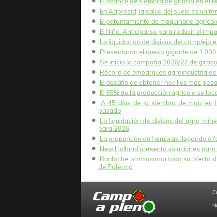
El avance de siembra de girasol en el 
En Aapresid, la salud del suelo es un t
El patentamiento de maquinaria agrícola
El Niño: Anticiparse para reducir el imp
La liquidación de divisas del complejo e
Presentaron el queso gigante de 1.000 k
Se inicia la campaña 2026/27 de girasol
Récord de embarques agroindustriales 
El desafío de obtener novillos más pesa
El 65% de la producción agrícola se lo
A 45 días de la siembra de maíz en 
pasado
La liquidación de divisas del agro, mi
para 2026
La proporción de hembras llegando a fae
New Holland presenta soluciones para 
Bariloche promociona toda su oferta de
de Palermo
C
N