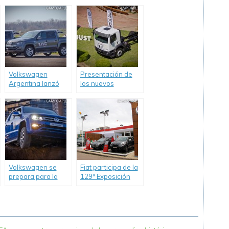
camiones con
camiones sin
entrega inmediata
gastos de
y TNA de 8.9%.
otorgamiento.
Volkswagen
Presentación de
Argentina lanzó
los nuevos
oficialmente en
Camiones
Campo de Mayo la
Volkswagen
Amarok V6.
Robust.
Volkswagen se
Fiat participa de la
prepara para la
129ª Exposición
Exposición Rural
Internacional de
2019.
Ganadería,
Agricultura e
Industria.