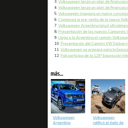
Volkswagen lanza un plan de financiac
Volkswagen lanza un plan de financiaci
Vokswagen inaugura un nuevo concesio
Comienza la pre-venta de la nueva Vo
Volkswagen Argentina lanzó oficialme
Presentación de los nuevos Camiones 
Llega a la Argentina el camión Volkswa
Presentación del Camión VW Delivery 
Volkswagen se prepara para la Exposi
Fiat participa de la 129ª Exposición In
más...
Volkswagen
Volkswagen
Argentina
ratificó el éxito de
presenta en el
su pick up Amarok