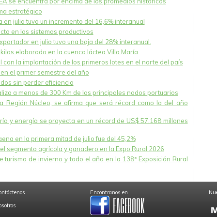
NEA se encuentra por encima de los promedios históricos
ema estratégico
 en julio tuvo un incremento del 16,6% interanual
acto en los sistemas productivos
xportador en julio tuvo una baja del 28% interanual.
ilos elaborado en la cuenca láctea Villa María
 con la implantación de los primeros lotes en el norte del país
en el primer semestre del año
dos sin perder eficiencia
caliza a menos de 300 Km de los principales nodos portuarios
la Región Núcleo, se afirma que será récord como la del año
nería y energía se proyecta en un récord de US$ 57.168 millones
na en la primera mitad de julio fue del 45,2%
el segmento agrícola y ganadero en la Expo Rural 2026
 turismo de invierno y todo el año en la 138ª Exposición Rural
ontáctenos
Encontranos en
Nue
osotros