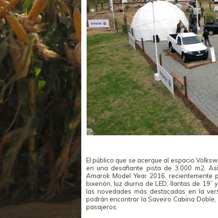
El público que se acerque al espacio Volksw
en una desafiante pista de 3.000 m2. Asi
Amarok Model Year 2016, recientemente p
bixenón, luz diurna de LED, llantas de 19” 
las novedades más destacadas en la vers
podrán encontrar la Saveiro Cabina Doble,
pasajeros.