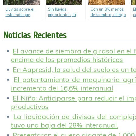
Lluvias sobre el
Sin lluvias
Con un 8% menos
E
este más que
importantes, la
de siembra, el trigo
c
oportunas para la
soja de la región
argentino va por
A
floración de los
no encuentra piso
una cosecha de 19
c
maíces.
y puede terminar
Mt.
Noticias Recientes
con rindes por
debajo de la
2017/18.
El avance de siembra de girasol en el
encima de los promedios históricos
En Aapresid, la salud del suelo es un 
El patentamiento de maquinaria agríc
incremento del 16,6% interanual
El Niño: Anticiparse para reducir el i
productivos
La liquidación de divisas del complej
tuvo una baja del 28% interanual.
Presentaron el queso gigante de 1.000 