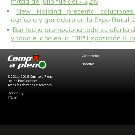
mitad de julio fue del 45,2%
New Holland presenta solucione
agrícola y ganadero en la Expo Rural 
Bariloche promociona toda su oferta d
y todo el año en la 138ª Exposición Ru
Contáctenos
Nosotros
©2011-2016 Campo a Pleno
Losino Producciones
Todos los derechos reservados.
Design By
JPLnet