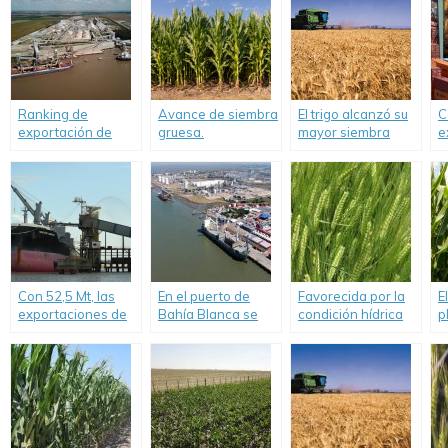
Ranking de
Avance de siembra
El trigo alcanzó su
C
exportación de
gruesa.
mayor siembra
e
empresas
histórica en 17
i
agroindustriales
años.
c
según ventas en la
s
campaña 2020/2.
a
Con 52,5 Mt, las
En el puerto de
Favorecida por la
E
exportaciones de
Bahía Blanca se
condición hídrica
p
los principales
descargaron
superficial
s
complejos
281.835 toneladas
comenzó la
á
agroindustriales
de granos.
campaña de
i
alcanzaron un
cebada
a
récord en el primer
2021/2022.
p
semestre del año.
d