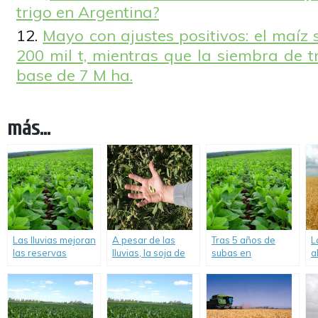
trigo en Argentina?
Mayo con ajustes positivos: el maíz 
200 mil t, mientras que la siembra de 
base de 7 M ha.
más...
Las lluvias mejoran
A pesar de las
Tras 5 años de
L
las reservas
lluvias, la soja de
subas en
a
hídricas para la
segunda muestra
gramíneas, caen
p
siembra de soja y
un daño de rinde
las rotaciones y
r
maíz.
de 10 a 80%.
vuelve la soja en
c
zona núcleo.