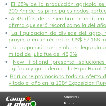
El 65% de la producción agrícola se
300 Km de los principales nodos portu
A 45 días de la siembra de maíz en 
afirma que será récord como la del añ
La liquidación de divisas del agro, 
proyecta en un récord de US$ 57.168 m
La proporción de hembras llegando a
mitad de julio fue del 45,2%
New Holland presenta solucione
agrícola y ganadero en la Expo Rural 
Bariloche promociona toda su oferta d
y todo el año en la 138ª Exposición Ru
Contáctenos
Nosotros