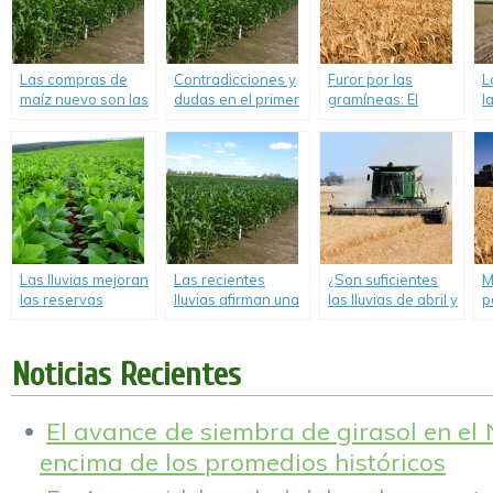
Las compras de
Contradicciones y
Furor por las
L
maíz nuevo son las
dudas en el primer
gramíneas: El
l
más altas de la
sondeo de siembra
nuevo ciclo de trigo
e
historia.
maicera en la
va por 21,5 Mt y el
á
región.
de maíz por 51 Mt.
Las lluvias mejoran
Las recientes
¿Son suficientes
M
las reservas
lluvias afirman una
las lluvias de abril y
p
hídricas para la
supercampaña de
marzo para
s
siembra de soja y
49 M Tn para el
sembrar trigo en
s
maíz.
maíz 2019/20.
Argentina?
m
Noticias Recientes
s
a
b
El avance de siembra de girasol en el
encima de los promedios históricos