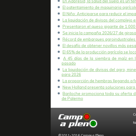
En Aapresid, la salud del suelo es un t
El patentamiento de maquinaria agrícola
El Niño: Anticiparse para reducir el imp
La liquidación de divisas del complejo e
Presentaron el queso gigante de 1.000 k
Se inicia la campaña 2026/27 de girasol
Récord de embarques agroindustriales 
El desafío de obtener novillos más pesa
El 65% de la producción agrícola se lo
A 45 días de la siembra de maíz en 
pasado
La liquidación de divisas del agro, mi
para 2026
La proporción de hembras llegando a fae
New Holland presenta soluciones para 
Bariloche promociona toda su oferta de
de Palermo
C
N
©2011-2016 Campo a Pleno