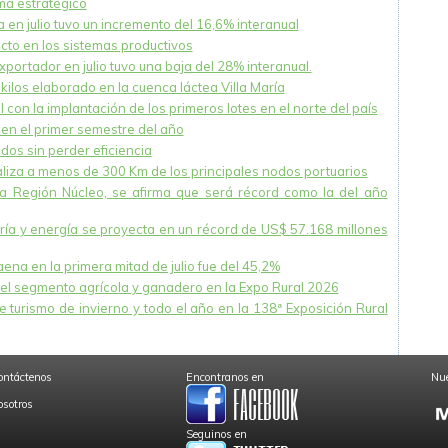
ema estratégico
 en julio tuvo un incremento del 16,6% interanual
acto en los sistemas productivos
xportador en julio tuvo una baja del 28% interanual.
ilos elaborado en la cuenca láctea Villa María
 con la implantación de los primeros lotes en el norte del país
en el primer semestre del año
dos sin perder eficiencia
caliza a menos de 300 Km de los principales nodos portuarios
la Región Núcleo, se afirma que será récord como la del año
nería y energía se proyecta en un récord de US$ 57.168 millones
na en la primera mitad de julio fue del 45,2%
el segmento agrícola y ganadero en la Expo Rural 2026
 turismo de invierno y todo el año en la 138ª Exposición Rural
ontáctenos
Encontranos en
Nue
osotros
Seguinos en