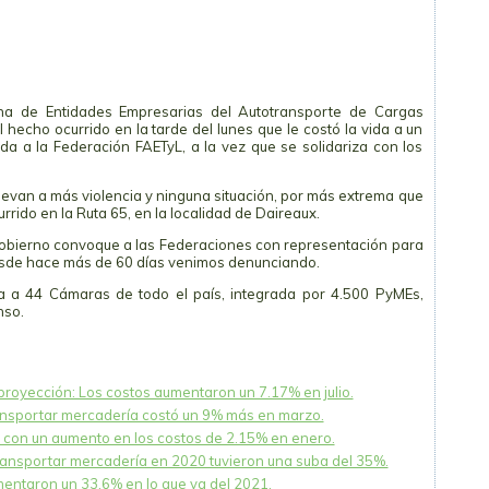
na de Entidades Empresarias del Autotransporte de Cargas
hecho ocurrido en la tarde del lunes que le costó la vida a un
a a la Federación FAETyL, a la vez que se solidariza con los
levan a más violencia y ninguna situación, por más extrema que
rrido en la Ruta 65, en la localidad de Daireaux.
Gobierno convoque a las Federaciones con representación para
desde hace más de 60 días venimos denunciando.
a a 44 Cámaras de todo el país, integrada por 4.500 PyMEs,
nso.
 proyección: Los costos aumentaron un 7.17% en julio.
ransportar mercadería costó un 9% más en marzo.
 con un aumento en los costos de 2.15% en enero.
transportar mercadería en 2020 tuvieron una suba del 35%.
entaron un 33,6% en lo que va del 2021.