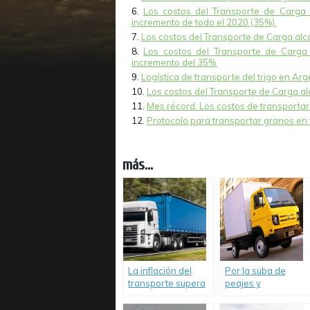
Los costos del Transporte de Carga
incremento de todo el 2020 (35%).
Los costos del Transporte de Carga alc
Los costos del Transporte de Carga
incremento del 35%.
Logística de transporte del trigo en Arg
Los costos del Transporte de Carga alc
Mes récord: Los costos de transporta
Protocolo para transportar granos en
más...
La inflación del
Por la suba de
transporte supera
peajes y
toda proyección:
combustible,
Los costos
transportar