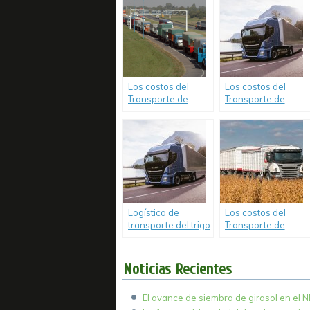
aumentaron un
mercadería costó
7.17% en julio.
un 9% más en
marzo.
Los costos del
Los costos del
Transporte de
Transporte de
Carga aumentaron
Carga alcanzan
un 33,6% en lo que
35,7 % en el
va del 2021.
transcurso de 2021
y ya superan el
incremento de todo
el 2020 (35%).
Logística de
Los costos del
transporte del trigo
Transporte de
en Argentina.
Carga alcanzan el
49% al finalizar el
año 2021.
Noticias Recientes
El avance de siembra de girasol en el 