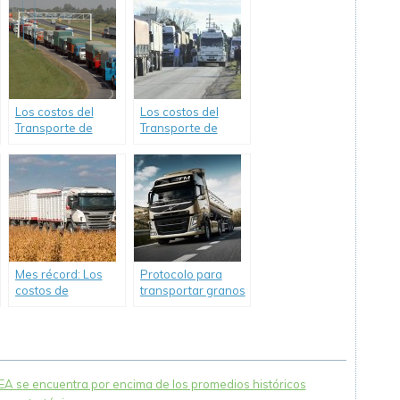
costos de 2.15% en
mercadería en
enero.
2020 tuvieron una
suba del 35%.
Los costos del
Los costos del
Transporte de
Transporte de
Carga alcanzan
Carga alcanzan en
38,3% en el tercer
2021 el 41%, tras
trimestre de 2021.
cerrar el año 2020
con un incremento
del 35%.
Mes récord: Los
Protocolo para
costos de
transportar granos
transportar
en forma segura.
mercadería
subieron 10,6% en
mayo.
NEA se encuentra por encima de los promedios históricos