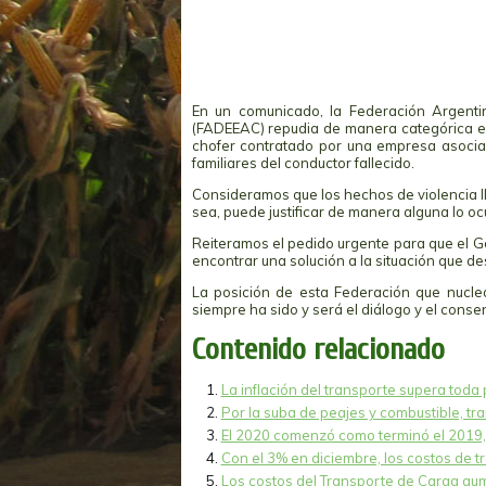
En un comunicado, la Federación Argenti
(FADEEAC) repudia de manera categórica el 
chofer contratado por una empresa asociad
familiares del conductor fallecido.
Consideramos que los hechos de violencia l
sea, puede justificar de manera alguna lo ocu
Reiteramos el pedido urgente para que el 
encontrar una solución a la situación que 
La posición de esta Federación que nucle
siempre ha sido y será el diálogo y el conse
Contenido relacionado
La inflación del transporte supera toda
Por la suba de peajes y combustible, t
El 2020 comenzó como terminó el 2019,
Con el 3% en diciembre, los costos de 
Los costos del Transporte de Carga aum