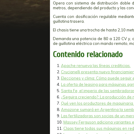
Opera con sistema de distribución doble 
metros, dependiendo del producto y las cond
Cuenta con dosificación regulable mediant
guillotina trasera.
El chasis tiene una trocha de hasta 2,10 metr
Demanda una potencia de 80 a 120 CV y, op
de guillotina eléctrica con mando remoto, m
Contenido relacionado
Apache renueva las líneas crediticias.
Crucianelli presenta nuevo financiamien
Elecciones y clima: Cómo puede seguir 
La oferta de leasing para máquinas agr
Santa Fe, el imperio de las sembradoras
¿Seguira creciendo?: La producción de 
Qué ven los productores de maquinaria
Amazone sumará en Argentina la sembr
Las fertilizadoras son socias de un mer
Massey Ferguson adiciona variantes e
Claas tiene todas sus máquinas en red