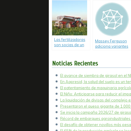
maquinaria
agrícola ya superó
los niveles
prepandemia.
Las fertilizadoras
Massey Ferguson
son socias de un
adiciona variantes
mercado caliente.
en los tractores MF
7700.
Noticias Recientes
El avance de siembra de girasol en el 
En Aapresid, la salud del suelo es un t
El patentamiento de maquinaria agrícola
El Niño: Anticiparse para reducir el imp
La liquidación de divisas del complejo e
Presentaron el queso gigante de 1.000 k
Se inicia la campaña 2026/27 de girasol
Récord de embarques agroindustriales 
El desafío de obtener novillos más pesa
El 65% de la producción agrícola se lo