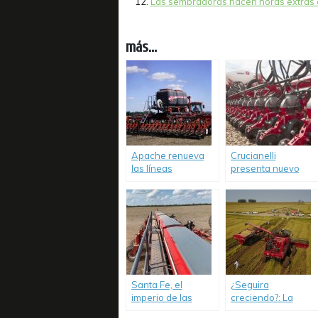
Las sembradoras hacen horas extras c
más...
Apache renueva
Crucianelli
las líneas
presenta nuevo
crediticias.
financiamiento.
Santa Fe, el
¿Seguira
imperio de las
creciendo?: La
sembradoras.
producción de