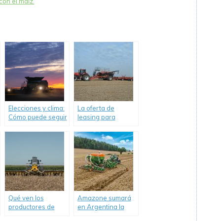
on el maíz.
Elecciones y clima:
La oferta de
Cómo puede seguir
leasing para
el negocio de
máquinas agrícolas
agromáquinas.
Qué ven los
Amazone sumará
productores de
en Argentina la
maquinaria de cara
sembradora de