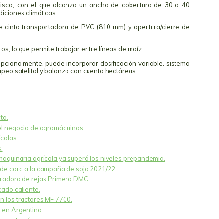
disco, con el que alcanza un ancho de cobertura de 30 a 40
iciones climáticas.
e cinta transportadora de PVC (810 mm) y apertura/cierre de
os, lo que permite trabajar entre líneas de maíz.
cionalmente, puede incorporar dosificación variable, sistema
apeo satelital y balanza con cuenta hectáreas.
to.
el negocio de agromáquinas.
ícolas
.
maquinaria agrícola ya superó los niveles prepandemia.
 de cara a la campaña de soja 2021/22.
adora de rejas Primera DMC.
cado caliente.
n los tractores MF 7700.
 en Argentina.