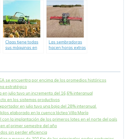
a la campaña de
rejas Primera DMC.
soja 2021/22.
Claas tiene todas
Las sembradoras
sus máquinas en
hacen horas extras
red en Argentina.
con el maíz.
NEA se encuentra por encima de los promedios históricos
ema estratégico
 en julio tuvo un incremento del 16,6% interanual
acto en los sistemas productivos
xportador en julio tuvo una baja del 28% interanual.
ilos elaborado en la cuenca láctea Villa María
 con la implantación de los primeros lotes en el norte del país
en el primer semestre del año
dos sin perder eficiencia
caliza a menos de 300 Km de los principales nodos portuarios