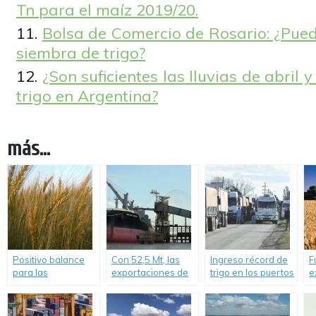
Tn para el maíz 2019/20.
Bolsa de Comercio de Rosario: ¿Pued
siembra de trigo?
¿Son suficientes las lluvias de abri
trigo en Argentina?
más...
Positivo balance
Con 52,5 Mt, las
Ingreso récord de
F
para las
exportaciones de
trigo en los puertos
e
exportaciones de
los principales
del Gran Rosario.
a
trigo 2018/2019.
complejos
c
agroindustriales
d