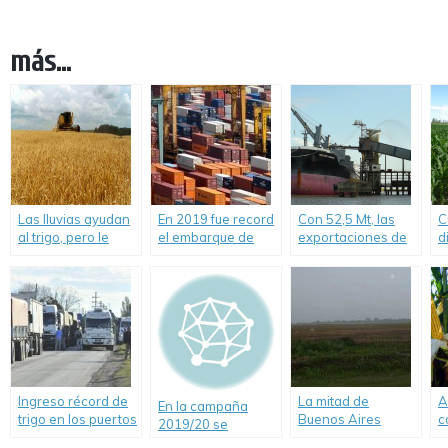
más...
Las lluvias ayudan
En 2019 fue record
Con 52,5 Mt, las
C
al trigo, pero le
el embarque de
exportaciones de
d
puso techo al
granos en
los principales
A
rendimiento del
Argentina,
complejos
e
cereal.
creciendo un 50%
agroindustriales
c
respecto del año
alcanzaron un
m
anterior.
récord en el primer
semestre del año.
Ingreso récord de
La mitad de
A
En la campaña
trigo en los puertos
Buenos Aires
c
2019/20 se
del Gran Rosario.
recibió más de 30
r
producirían 587 mil