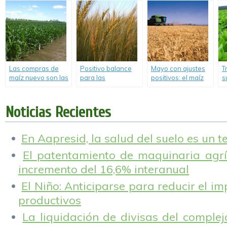
mm en los ultimos 4
e
m3 de bioetanol de
días.
m
maíz.
p
t
l
Las compras de
Positivo balance
Mayo con ajustes
T
maíz nuevo son las
para las
positivos: el maíz
s
más altas de la
exportaciones de
suma 1,2 Mt y la
g
historia.
trigo 2018/2019.
soja 200 mil t,
l
mientras que la
v
Noticias Recientes
siembra de trigo
z
arranca con una
base de 7 M ha.
En Aapresid, la salud del suelo es un 
El patentamiento de maquinaria agríc
incremento del 16,6% interanual
El Niño: Anticiparse para reducir el i
productivos
La liquidación de divisas del complej