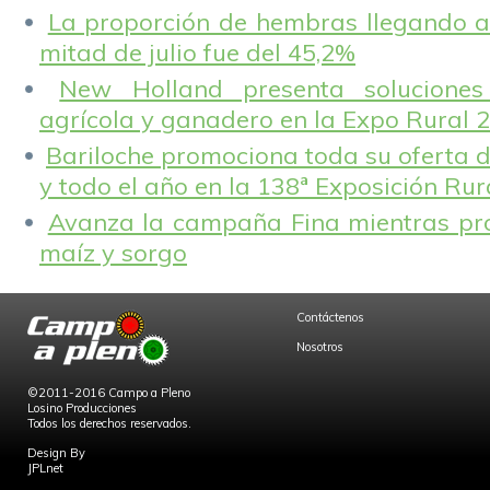
La proporción de hembras llegando a
mitad de julio fue del 45,2%
New Holland presenta solucione
agrícola y ganadero en la Expo Rural 
Bariloche promociona toda su oferta d
y todo el año en la 138ª Exposición Ru
Avanza la campaña Fina mientras pr
maíz y sorgo
Contáctenos
Nosotros
©2011-2016 Campo a Pleno
Losino Producciones
Todos los derechos reservados.
Design By
JPLnet