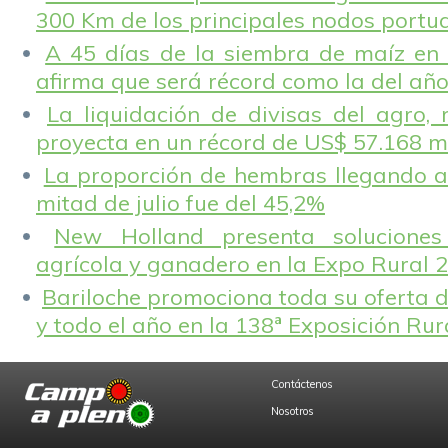
300 Km de los principales nodos portu
A 45 días de la siembra de maíz en 
afirma que será récord como la del añ
La liquidación de divisas del agro, 
proyecta en un récord de US$ 57.168 m
La proporción de hembras llegando a
mitad de julio fue del 45,2%
New Holland presenta solucione
agrícola y ganadero en la Expo Rural 
Bariloche promociona toda su oferta d
y todo el año en la 138ª Exposición Ru
Contáctenos
Nosotros