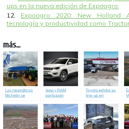
ups en la nueva edición de Expoagro.
Expoagro 2020: New Holland Ag
tecnología y productividad como Tractor 
más...
Los neumáticos
Jeep y RAM
Toyota exhibe su
E
Michelin se
participan
line-up en
V
lucieron en
nuevamente de
Expoagro 2019:
r
Expoagro 2019.
Expoagro.
Deportivos;
c
híbridos y de
c
trabajo.
N
A