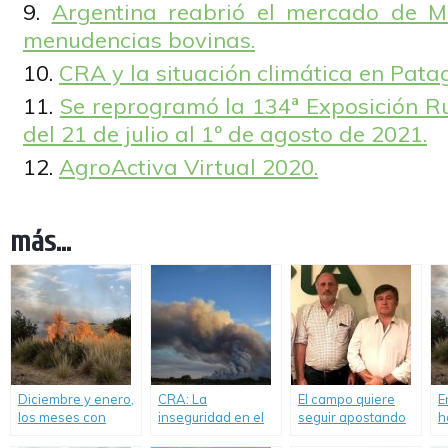
Argentina reabrió el mercado de M
menudencias bovinas.
CRA y la situación climática en Pata
Se reprogramó la 134ª Exposición Ru
del 21 de julio al 1º de agosto de 2021.
AgroActiva Virtual 2020.
más...
Diciembre y enero,
CRA: La
El campo quiere
E
los meses con
inseguridad en el
seguir apostando
h
cinco veces más
campo es en todo
al Mercosur.
h