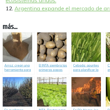
ecosistemas áridos.
Argentina expande el mercado de arr
más...
Arroz: crean una
El INTA siembra las
Cebada: apuntes
C
herramienta para
primeras papas
para planificar la
a
la verificación de
que no se oxidan.
próxima campaña.
E
cultivares.
a