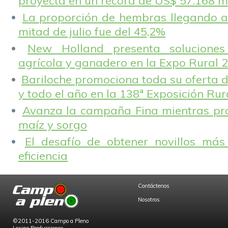
proyecta en un récord de US$ 57.168 m
La proporción de hembras llegando a
mitad de julio fue del 45,2%
New Holland presenta solucione
agrícola y ganadero en la Expo Rural 
Bariloche promociona toda su oferta d
y todo el año en la 138ª Exposición Ru
Avanza la campaña Fina mientras pr
maíz y sorgo
El desafío de obtener novillos más
eficiencia
Contáctenos
Nosotros
©2011-2016 Campo a Pleno