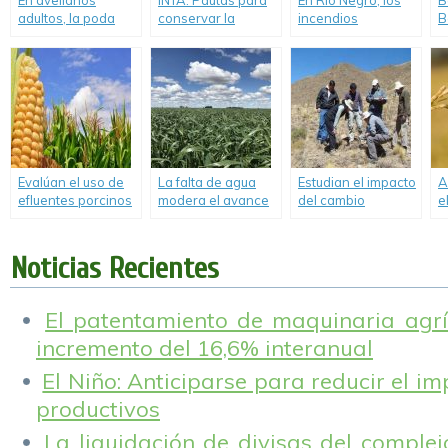
En avellanos
INTA: Pautas para
En Río Negro, los
B
adultos, la poda
conservar la
incendios
B
multiplica su
calidad de las
afectaron 32 mil
A
potencial
hortalizas.
hectáreas.
S
productivo.
Evalúan el uso de
La falta de agua
Estudian el impacto
A
efluentes porcinos
modera el avance
del cambio
e
como enmienda
de la siembra de
climático en los
a
orgánica en maíz.
trigo 2020/21.
ecosistemas
áridos.
Noticias Recientes
El patentamiento de maquinaria agríc
incremento del 16,6% interanual
El Niño: Anticiparse para reducir el i
productivos
La liquidación de divisas del complej