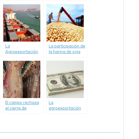
Malasia para carne
exportaciones
y menudencias
agroindustriales
bovinas.
sostienen el
ingreso de dólares
al país.
La
La participación de
Agroexportación
la harina de soja
ingresó USD 2.140
argentina en el
millones en enero
comercio
pasado.
internacional
caería a su menor
nivel en 20 años.
El campo rechaza
La
el cierre de
agroexportación
exportaciones de
ingresó en siete
carne vacuna y
meses 20.000
evalúa posibles
millones de
medidas de fuerza.
dólares.