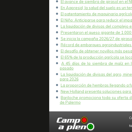
El avance de siembra de girasol en el 
un 65%.
En Aapresid, la salud del suelo es un t
El patentamiento de maquinaria agrícola
El Niño: Anticiparse para reducir el imp
La liquidación de divisas del complejo e
Presentaron el queso gigante de 1.000 k
Se inicia la campaña 2026/27 de girasol
Récord de embarques agroindustriales 
El desafío de obtener novillos más pesa
El 65% de la producción agrícola se lo
A 45 días de la siembra de maíz en 
pasado
La liquidación de divisas del agro, mi
para 2026
La proporción de hembras llegando a fae
New Holland presenta soluciones para 
Bariloche promociona toda su oferta de
de Palermo
C
N