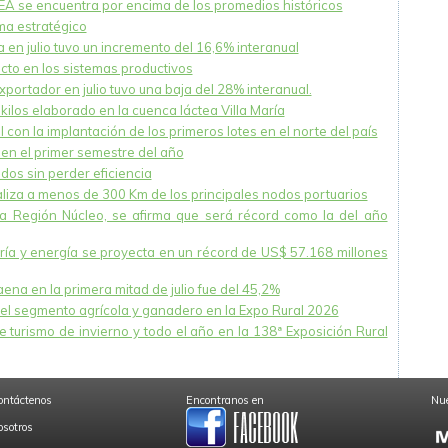
NEA se encuentra por encima de los promedios históricos
ema estratégico
 en julio tuvo un incremento del 16,6% interanual
acto en los sistemas productivos
xportador en julio tuvo una baja del 28% interanual.
ilos elaborado en la cuenca láctea Villa María
 con la implantación de los primeros lotes en el norte del país
en el primer semestre del año
dos sin perder eficiencia
caliza a menos de 300 Km de los principales nodos portuarios
la Región Núcleo, se afirma que será récord como la del año
nería y energía se proyecta en un récord de US$ 57.168 millones
na en la primera mitad de julio fue del 45,2%
el segmento agrícola y ganadero en la Expo Rural 2026
 turismo de invierno y todo el año en la 138ª Exposición Rural
ontáctenos
Encontranos en
Nue
osotros