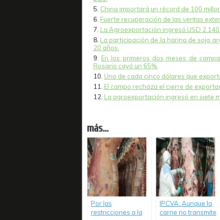
China importará un récord de 100 millo
Fuerte recuperación de las ventas exter
La Agroexportación ingresó USD 2.140 
La participación de la harina de soja a
20 años.
En los primeros dos meses de campañ
Rosario cayó un 65%.
Uno de cada cinco dólares que exporta
El campo rechaza el cierre de exporta
La agroexportación ingresó en siete m
más...
Por las
IPCVA: Aunque la
restricciones a la
carne no transmite