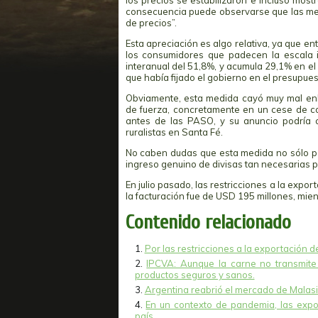
los precios se estabilizaron e incluso most
consecuencia puede observarse que las med
de precios”.
Esta apreciación es algo relativa, ya que ent
los consumidores que padecen la escala in
interanual del 51,8%, y acumula 29,1% en el
que había fijado el gobierno en el presupues
Obviamente, esta medida cayó muy mal en
de fuerza, concretamente en un cese de c
antes de las PASO, y su anuncio podría
ruralistas en Santa Fé.
No caben dudas que esta medida no sólo perj
ingreso genuino de divisas tan necesarias p
En julio pasado, las restricciones a la expo
la facturación fue de USD 195 millones, mie
Contenido relacionado
Por las restricciones a la exportación de
IPCVA: Aunque la carne no transmite
productos seguros y sanos.
Argentina reabrió el mercado de Malas
En un contexto de pandemia, las expor
país.