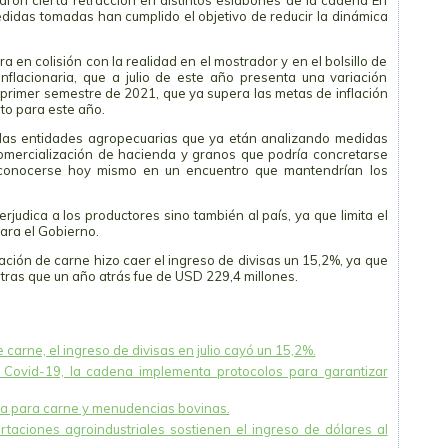
raron cierta retracción en distintos eslabones de la cadena En
idas tomadas han cumplido el objetivo de reducir la dinámica
ra en colisión con la realidad en el mostrador y en el bolsillo de
flacionaria, que a julio de este año presenta una variación
 primer semestre de 2021, que ya supera las metas de inflación
to para este año.
las entidades agropecuarias que ya etán analizando medidas
omercialización de hacienda y granos que podría concretarse
 conocerse hoy mismo en un encuentro que mantendrían los
udica a los productores sino también al país, ya que limita el
ara el Gobierno.
rtación de carne hizo caer el ingreso de divisas un 15,2%, ya que
ntras que un año atrás fue de USD 229,4 millones.
 carne, el ingreso de divisas en julio cayó un 15,2%.
 Covid-19, la cadena implementa protocolos para garantizar
ia para carne y menudencias bovinas.
taciones agroindustriales sostienen el ingreso de dólares al