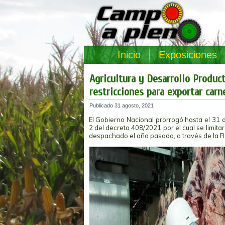
Inicio
Exposiciones
Agricultura y Desarrollo Produc
restricciones para exportar carn
Publicado
31 agosto, 2021
El Gobierno Nacional prorrogó hasta el 31 d
2 del decreto 408/2021 por el cual se limi
despachado el año pasado, a través de la 