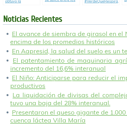
obtuvo la
#VerdeQueRespira,
destinos turísticos
M
Certificación ISO
acción de RSE para
más elegidos del
D
9001-2008
mejorar el medio
país
P
Noticias Recientes
ambiente a través
de las plantas.
El avance de siembra de girasol en el
encima de los promedios históricos
En Aapresid, la salud del suelo es un 
El patentamiento de maquinaria agríc
incremento del 16,6% interanual
El Niño: Anticiparse para reducir el i
productivos
La liquidación de divisas del complej
tuvo una baja del 28% interanual.
Presentaron el queso gigante de 1.000 
cuenca láctea Villa María