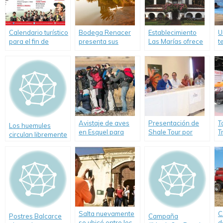
Calendario turístico
Bodega Renacer
Establecimiento
U
para el fin de
presenta sus
Las Marías ofrece
t
semana en la
propuestas para
yerba mate y
c
Provincia de
disfrutar del
naturaleza para
b
Buenos Aires
Enoturismo
Semana Santa
C
Avistaje de aves
Presentación de
T
Los huemules
en Esquel para
Shale Tour por
T
circulan libremente
concientizar a los
Vaca Muerta en
e
por los límites del
turistas en Chubut
Neuquén
Parque Nacional
Los Glaciares
Salta nuevamente
C
Postres Balcarce
Campaña
se ubicó entre los
d