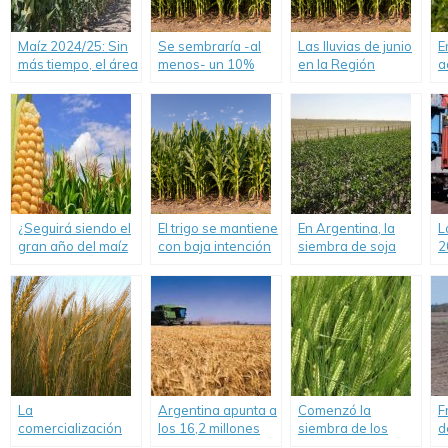
Maíz 2024/25: Sin
Se sembraría -al
Las lluvias de junio
E
más tiempo, el área
menos- un 10%
en la Región
a
de siembra
más de trigo en la
Núcleo reactivaron
n
cerraría con una
región núcleo.
la siembra y el trigo
r
caída interanual
ya cubre la mitad
cercana al 50%.
del área prevista
¿Seguirá siendo el
El trigo se mantiene
En Argentina, la
L
gran año del maíz
con baja intención
siembra de soja
2
a pesar de los
de siembra.
podría aumentar
d
cambios de
700.000 hectáreas.
u
precios?
4
p
l
g
d
La
Argentina apunta a
Comenzó la
F
comercialización
los 16,2 millones
siembra de los
d
acumulada de trigo
de toneladas de
cultivos de fina.
s