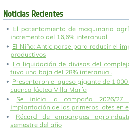
nuevo es la menor
trigo en la 2023/24,
s
desde 2017.
y las
h
Noticias Recientes
exportaciones
podrían crecer en
mil millones de
El patentamiento de maquinaria agríc
dólares.
incremento del 16,6% interanual
El Niño: Anticiparse para reducir el i
productivos
La liquidación de divisas del complej
tuvo una baja del 28% interanual.
Presentaron el queso gigante de 1.000 
cuenca láctea Villa María
Se inicia la campaña 2026/27 
implantación de los primeros lotes en e
Récord de embarques agroindustr
semestre del año