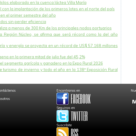
ilos elaborado en la cuenca láctea Villa María
 con la implantación de los primeros lotes en el norte del país
en el primer semestre del año
dos sin perder eficiencia
caliza a menos de 300 Km de los principales nodos portuarios
la Región Núcleo, se afirma que será récord como la del año
nería y energía se proyecta en un récord de US$ 57.168 millones
na en la primera mitad de julio fue del 45,2%
el segmento agrícola y ganadero en la Expo Rural 2026
 turismo de invierno y todo el año en la 138ª Exposición Rural
ontáctenos
Encontranos en
Nue
osotros
Seguinos en
Suscribite