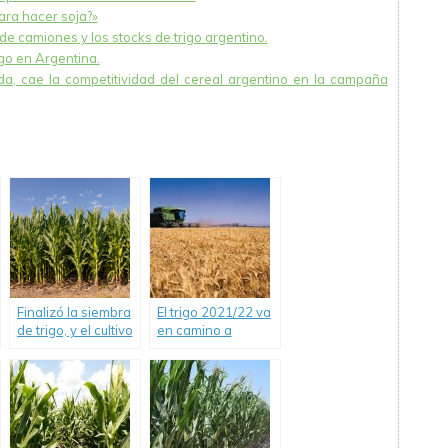
ara hacer soja?»
de camiones y los stocks de trigo argentino.
go en Argentina.
ada, cae la competitividad del cereal argentino en la campaña
Finalizó la siembra
El trigo 2021/22 va
de trigo, y el cultivo
en camino a
enfrenta heladas
superar en 1 Mt, su
en el sur y sequía
mejor marca en
en el norte del
diez años.
área agrícola.