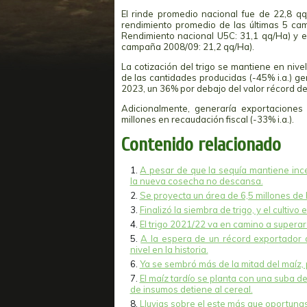
El rinde promedio nacional fue de 22,8 q
rendimiento promedio de las últimas 5 c
Rendimiento nacional U5C: 31,1 qq/Ha) y 
campaña 2008/09: 21,2 qq/Ha).
La cotización del trigo se mantiene en nivel
de las cantidades producidas (-45% i.a.) g
2023, un 36% por debajo del valor récord d
Adicionalmente, generaría exportaciones
millones en recaudación fiscal (-33% i.a.).
Contenido relacionado
A pesar de que la sequía mantiene ince
la nueva cosecha no descansa.
Se proyecta un área de 6,5 millones de
Finalizó la siembra de trigo, y el cultivo
El trigo 2021/22 va en camino a superar
A la espera de un récord exportador d
nivel en la historia.
Ya se sembró más de la mitad del maíz,
El maíz tardío se planta con una suba d
de insumos detiene al cereal.
Lluvias sobre el este más que oportunas 