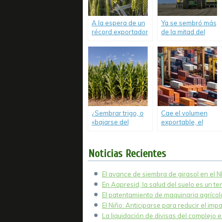
cosecha no
descansa.
A la espera de un
Ya se sembró más
récord exportador
de la mitad del
de trigo argentino,
maíz, pero empieza
los stocks
a faltar agua en la
comerciales llegan
cama de siembra.
a su máximo nivel
en la historia.
¿Sembrar trigo, o
Cae el volumen
«bajarse del
exportable, el
caballo para hacer
ingreso de
soja?»
camiones y los
stocks de trigo
Noticias Recientes
argentino.
El avance de siembra de girasol en el 
En Aapresid, la salud del suelo es un t
El patentamiento de maquinaria agrícola
El Niño: Anticiparse para reducir el imp
La liquidación de divisas del complejo e