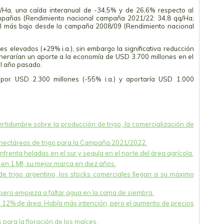
q/Ha, una caída interanual de -34,5% y de 26,6% respecto al
ampañas (Rendimiento nacional campaña 2021/22: 34,8 qq/Ha;
el más bajo desde la campaña 2008/09 (Rendimiento nacional
es elevados (+29% i.a.), sin embargo la significativa reducción
enerarían un aporte a la economía de USD 3.700 millones en el
el año pasado.
 por USD 2.300 millones (-55% i.a.) y aportaría USD 1.000
rtidumbre sobre la producción de trigo, la comercialización de
 hectáreas de trigo para la Campaña 2021/2022.
 enfrenta heladas en el sur y sequía en el norte del área agrícola.
 en 1 Mt, su mejor marca en diez años.
e trigo argentino, los stocks comerciales llegan a su máximo
 pero empieza a faltar agua en la cama de siembra.
e 12% de área: Había más intención, pero el aumento de precios
para la floración de los maíces.