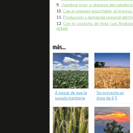
¿Sembrar trigo, o «bajarse del caballo p
Cae el volumen exportable, el ingreso 
Producción y demanda regional del tri
Con la cosecha de trigo casi finaliz
actual.
más...
A pesar de que la
Se proyecta un
sequía mantiene
área de 6,5
incertidumbre
millones de
sobre la
hectáreas de trigo
producción de
para la Campaña
trigo, la
2021/2022.
comercialización
de la nueva