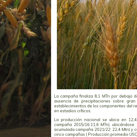
La campaña finaliza 8,1 MTn por debajo d
ausencia de precipitaciones sobre gran 
establecimientos de los componentes del re
en estadios críticos.
La producción nacional se ubica en 12,
campaña 2015/16:11,6 MTn), ubicándose 1
acumulada campaña 2021/22: 22,4 Mtn) y cas
cinco campañas ( Producción promedio U5C: