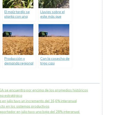
El maíz tardío se
Lluvias sobre el
planta con una
este más que
suba de 12% de
oportunas para la
área: Había más
floración de los
intención, pero el
maíces.
aumento de
precios de insumos
detiene al cereal.
Producción y
Con la cosecha de
demanda regional
trigo casi
del trigo en
finalizada, cae la
Argentina.
competitividad del
cereal argentino
en la campaña
actual.
NEA se encuentra por encima de los promedios históricos
ema estratégico
 en julio tuvo un incremento del 16,6% interanual
acto en los sistemas productivos
xportador en julio tuvo una baja del 28% interanual.