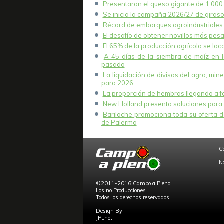
Presentaron el queso gigante de 1.000 k
Se inicia la campaña 2026/27 de girasol
Récord de embarques agroindustriales 
El desafío de obtener novillos más pesa
El 65% de la producción agrícola se lo
A 45 días de la siembra de maíz en 
pasado
La liquidación de divisas del agro, mi
para 2026
La proporción de hembras llegando a fae
New Holland presenta soluciones para 
Bariloche promociona toda su oferta de
de Palermo
C
N
©2011-2016 Campo a Pleno
Losino Producciones
Todos los derechos reservados.
Design By
JPLnet