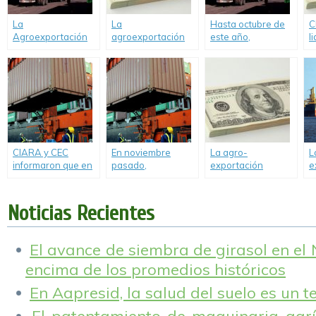
de dólares.
La
La
Hasta octubre de
C
Agroexportación
agroexportación
este año,
l
ingresó en el
ingresó en siete
ingresaron al país
p
primer cuatrimestre
meses 20.000
28 mil millones de
p
de este año más
millones de
dólares de la agro-
a
de 9.755 millones
dólares.
exportación.
p
de dólares.
1
CIARA y CEC
En noviembre
La agro-
L
informaron que en
pasado,
exportación
e
junio pasado
ingresaron 1.734
ingresó al país en
e
ingresaron 2.343
millones de dólares
nueve meses
s
millones de dólares
de la agro-
25.670 millones de
2
Noticias Recientes
de la
exportacion.
dólares.
agroexportación.
El avance de siembra de girasol en el
encima de los promedios históricos
En Aapresid, la salud del suelo es un 