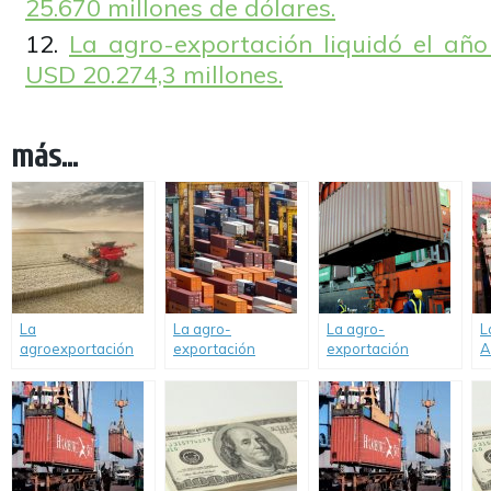
25.670 millones de dólares.
La agro-exportación liquidó el añ
USD 20.274,3 millones.
más...
La
La agro-
La agro-
L
agroexportación
exportación
exportación
A
ingresó en febrero
ingresó en mayo
ingresó 3.000
i
2.500,4 millones de
pasado 3.545,9
millones de dólares
m
dólares.
millones de
en agosto pasado,
p
dólares, y en los
y en ocho meses
primeros cinco
entraron a país
meses del año
23.200 millones de
13.301,3 millones
dolares.