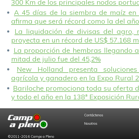
300 Km de los principales nodos portu
A 45 días de la siembra de maíz en 
afirma que será récord como la del añ
La liquidación de divisas del agro, 
proyecta en un récord de US$ 57.168 m
La proporción de hembras llegando a
mitad de julio fue del 45,2%
New Holland presenta solucione
agrícola y ganadero en la Expo Rural 
Bariloche promociona toda su oferta d
y todo el año en la 138ª Exposición Ru
Contáctenos
Nosotros
©2011-2016 Campo a Pleno