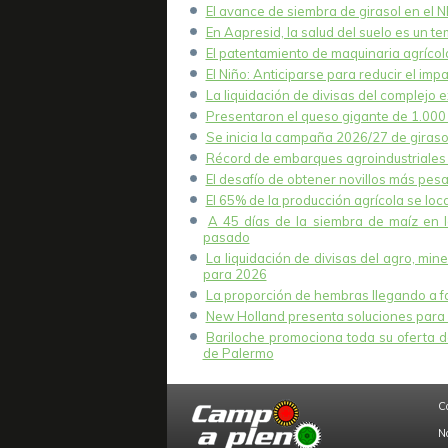
El avance de siembra de girasol en el 
En Aapresid, la salud del suelo es un t
El patentamiento de maquinaria agrícola
El Niño: Anticiparse para reducir el imp
La liquidación de divisas del complejo e
Presentaron el queso gigante de 1.000 k
Se inicia la campaña 2026/27 de girasol
Récord de embarques agroindustriales 
El desafío de obtener novillos más pesa
El 65% de la producción agrícola se lo
A 45 días de la siembra de maíz en 
pasado
La liquidación de divisas del agro, mi
para 2026
La proporción de hembras llegando a fae
New Holland presenta soluciones para 
Bariloche promociona toda su oferta de
de Palermo
C
N