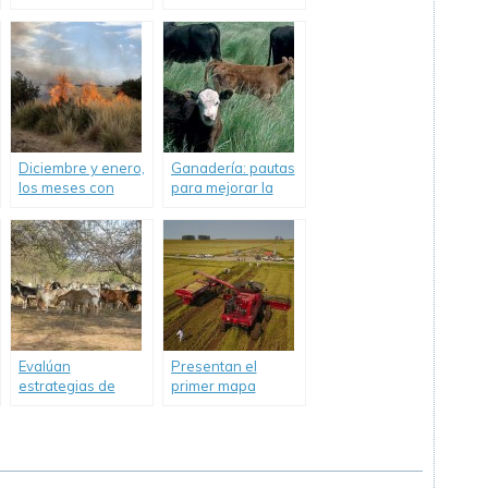
alternativa para
contagia a vacas.
alimentar vacas.
Diciembre y enero,
Ganadería: pautas
los meses con
para mejorar la
cinco veces más
calidad de la carne.
riesgo de
incendios.
Evalúan
Presentan el
estrategias de
primer mapa
pastoreo con
nacional de
cabras y ovejas.
cultivos extensivos.