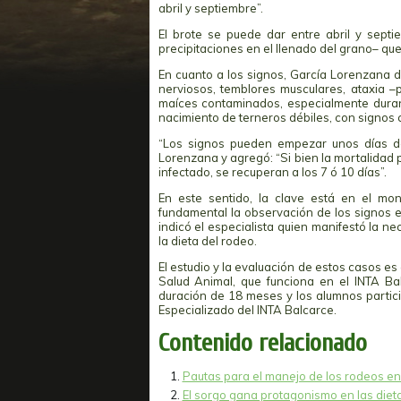
abril y septiembre”.
El brote se puede dar entre abril y sep
precipitaciones en el llenado del grano– que
En cuanto a los signos, García Lorenzana d
nerviosos, temblores musculares, ataxia 
maíces contaminados, especialmente durante
nacimiento de terneros débiles, con signos c
“Los signos pueden empezar unos días d
Lorenzana y agregó: “Si bien la mortalidad p
infectado, se recuperan a los 7 ó 10 días”.
En este sentido, la clave está en el mo
fundamental la observación de los signos e
indicó el especialista quien manifestó la n
la dieta del rodeo.
El estudio y la evaluación de estos casos es
Salud Animal, que funciona en el INTA Bal
duración de 18 meses y los alumnos partici
Especializado del INTA Balcarce.
Contenido relacionado
Pautas para el manejo de los rodeos en
El sorgo gana protagonismo en las diet