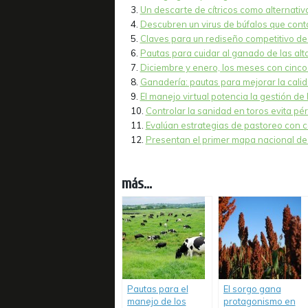
Un descarte de cítricos como alternativ
Descubren un virus de búfalos que cont
Claves para un rediseño competitivo d
Pautas para cuidar al ganado de las alt
Diciembre y enero, los meses con cinco
Ganadería: pautas para mejorar la calid
El manejo virtual potencia la gestión de 
Controlar la sanidad en toros evita pé
Evalúan estrategias de pastoreo con c
Presentan el primer mapa nacional de 
más...
Pautas para el
El sorgo gana
manejo de los
protagonismo en