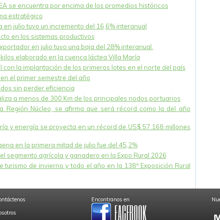
NEA se encuentra por encima de los promedios históricos
ema estratégico
 en julio tuvo un incremento del 16,6% interanual
acto en los sistemas productivos
xportador en julio tuvo una baja del 28% interanual.
ilos elaborado en la cuenca láctea Villa María
 con la implantación de los primeros lotes en el norte del país
en el primer semestre del año
dos sin perder eficiencia
caliza a menos de 300 Km de los principales nodos portuarios
la Región Núcleo, se afirma que será récord como la del año
nería y energía se proyecta en un récord de US$ 57.168 millones
na en la primera mitad de julio fue del 45,2%
el segmento agrícola y ganadero en la Expo Rural 2026
 turismo de invierno y todo el año en la 138ª Exposición Rural
ontáctenos
Encontranos en
Nue
osotros