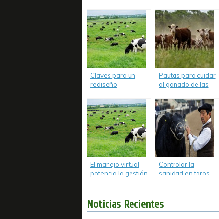
rodeos en el NEA.
las dietas
ganaderas.
Claves para un
Pautas para cuidar
rediseño
al ganado de las
competitivo de la
altas temperaturas.
ganadería
pampeana.
El manejo virtual
Controlar la
potencia la gestión
sanidad en toros
de los rodeos.
evita pérdidas de
hasta un 30%.
Noticias Recientes