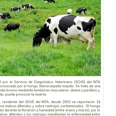
 por el Servicio de Diagnóstico Veterinario (SDVE) del INTA
 provocada por el hongo Stenocarpella maydis. Se trata de una
ado bovino mediante temblores musculares, ataxia y parálisis y,
do, puede provocar la muerte.
, residente del SDVE del INTA, desde 2003 se reportaron 16
bre maíces diferidos y sobre rastrojos contaminados. “El hongo
és durante la floración y humedad (entre enero y marzo), por lo
ces diferidos o los rastrojos manifiestan la enfermedad entre