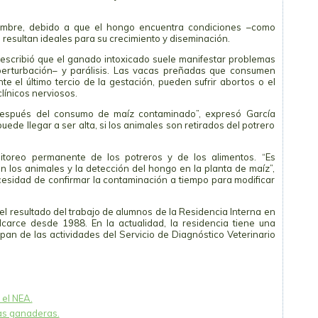
tiembre, debido a que el hongo encuentra condiciones –como
 resultan ideales para su crecimiento y diseminación.
escribió que el ganado intoxicado suele manifestar problemas
–perturbación– y parálisis. Las vacas preñadas que consumen
 el último tercio de la gestación, pueden sufrir abortos o el
línicos nerviosos.
espués del consumo de maíz contaminado”, expresó García
uede llegar a ser alta, si los animales son retirados del potrero
nitoreo permanente de los potreros y de los alimentos. “Es
n los animales y la detección del hongo en la planta de maíz”,
ecesidad de confirmar la contaminación a tiempo para modificar
 el resultado del trabajo de alumnos de la Residencia Interna en
carce desde 1988. En la actualidad, la residencia tiene una
pan de las actividades del Servicio de Diagnóstico Veterinario
 el NEA.
as ganaderas.