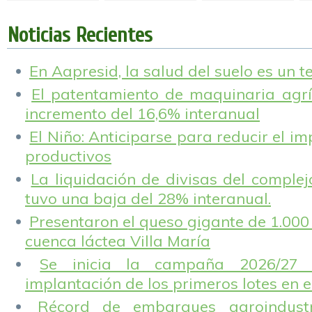
del trigo nuevo
exportadoras para
cebada en
está cubierto.
la yerba mate
Argentina.
argentina.
Noticias Recientes
En Aapresid, la salud del suelo es un 
El patentamiento de maquinaria agríc
incremento del 16,6% interanual
El Niño: Anticiparse para reducir el i
productivos
La liquidación de divisas del complej
tuvo una baja del 28% interanual.
Presentaron el queso gigante de 1.000 
cuenca láctea Villa María
Se inicia la campaña 2026/27 
implantación de los primeros lotes en e
Récord de embarques agroindustr