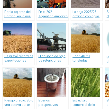
Por la bajante del
En el 2021
La soja 2025/26
S
Paraná, en lo que
Argentina embarcó
arranca con agua,
c
va del año
el mayor volumen
entusiasmo y mejor
t
Argentina ya
de granos en la
tecnología.
R
perdió US$ 620
historia.
millones en
exportaciones de
harina y aceite de
soja
Se prevé récord de
El anuncio de baja
Con 540 mil
B
exportaciones
de retenciones
toneladas
e
para el primer
trae alivio a los
exportadas en
U
bimestre de la
márgenes.
noviembre, la
m
campaña triguera.
campaña de trigo
2023/24 cierra con
7,65 millones de
toneladas
Riesgo precio: Solo
Buenas
Estructura
B
una octava parte
perspectivas
comercial de la
d