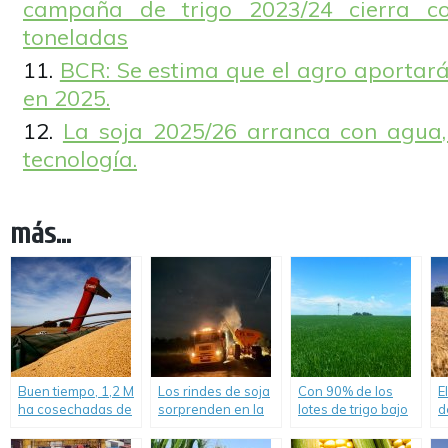
campaña de trigo 2023/24 cierra co
toneladas
BCR: Se estima que el agro aportará
en 2025.
La soja 2025/26 arranca con agua,
tecnología.
más...
Buen tiempo, 1,2 M
Los rindes de soja
Con 90% de los
E
ha cosechadas de
sorprenden en la
lotes de trigo bajo
d
soja, y rindes
región pampeana y
condiciones muy
p
sorprendentes: La
la cosecha sube 3
buenas a
e