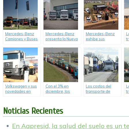
conductores a
la cadena están
soja al Gran
A
distancia.
digitalizando la
Rosario en la
logística
2021/22.
agroindustrial.
Mercedes-Benz
Mercedes-Benz
Mercedes-Benz
L
Camiones y Buses
presenta la Nueva
exhibe sus
t
llegará a
Generación de
camiones y
a
Agroactiva con las
Camiones Accelo y
servicios en
e
mejores
Atego de
Agroactiva 2025.
propuestas para el
producción
campo.
nacional, y con
nuevas versiones
del Actros forman
el porfolio 2025.
Volkswagen y sus
Con el 3% en
Los costos del
L
novedades en
diciembre, los
transporte de
t
Agroactiva 2019.
costos de
cargas acumulan
c
transportar
un aumento de
1
mercadería en
160% en el último
l
Noticias Recientes
2020 tuvieron una
año.
d
suba del 35%.
En Aapresid, la salud del suelo es un 