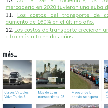
Con el 3% en diciembre, los co
mercadería en 2020 tuvieron una suba d
Los costos del transporte de 
aumento de 160% en el último año.
Los costos de transporte crecieron u
cifra más alta en dos años.
más...
Cursos Virtuales:
Más de 23 mil
A pesar de la
M
Volvo Trucks &
transportistas, 25
sequía, se espera
C
Buses continúa
millones de Tn y 32
que ingresen 900
j
capacitando
clientes activos de
mil camiones con
p