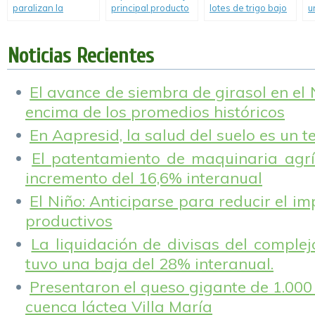
paralizan la
principal producto
lotes de trigo bajo
u
cosecha en el
exportado por
condiciones muy
d
norte y oeste
argentina, tocó un
buenas a
e
bonaerense y
mínimo en más de
excelente en la
Noticias Recientes
agravan el
15 años.
Región Núcleo,
panorama en la
todos muy atentos
región núcleo.
a enfermedades.
El avance de siembra de girasol en el
encima de los promedios históricos
En Aapresid, la salud del suelo es un 
El patentamiento de maquinaria agríc
incremento del 16,6% interanual
El Niño: Anticiparse para reducir el i
productivos
La liquidación de divisas del complej
tuvo una baja del 28% interanual.
Presentaron el queso gigante de 1.000 
cuenca láctea Villa María