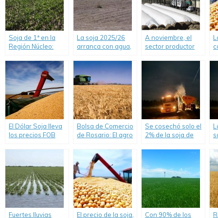
Soja de 1ª en la
La soja 2025/26
A noviembre, el
L
Región Núcleo:
arranca con agua,
sector productor
c
Más de 2 M ha en
entusiasmo y mejor
tiene USD 4.700 M
d
condiciones
tecnología.
de soja y maíz por
t
regulares a malas.
vender, el menor
m
valor en 6 años.
El Dólar Soja lleva
Bolsa de Comercio
Se cosechó solo el
L
los precios FOB
de Rosario: El agro
2% de la soja de
s
hacia abajo.
aportaría US$
primera,
r
30.800 millones en
obteniéndose
l
el mercado de
rindes que no
M
cambios.
superan 40 qq/ha.
Fuertes lluvias
El precio de la soja,
Con 90% de los
R