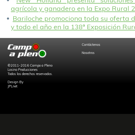
New Holland presenta solucione
agrícola y ganadero en la Expo Rural 
Bariloche promociona toda su oferta d
y todo el año en la 138ª Exposición Ru
Contáctenos
Nosotros
©2011-2016 Campo a Pleno
Losino Producciones
Todos los derechos reservados.
Design By
JPLnet