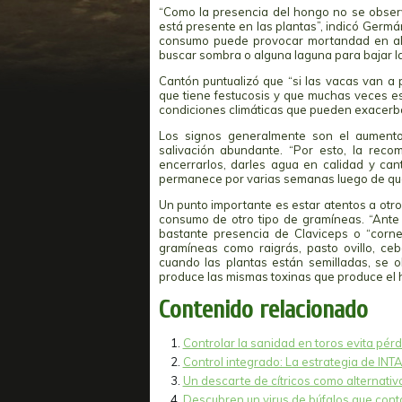
“Como la presencia del hongo no se observa
está presente en las plantas”, indicó Germ
consumo puede provocar mortandad en alg
buscar sombra o alguna laguna para bajar l
Cantón puntualizó que “si las vacas van a 
que tiene festucosis y que muchas veces es
condiciones climáticas que pueden exacerbar
Los signos generalmente son el aumento 
salivación abundante. “Por esto, la rec
encerrarlos, darles agua en calidad y cant
permanece por varias semanas luego de que d
Un punto importante es estar atentos a otro
consumo de otro tipo de gramíneas. “Ante
bastante presencia de Claviceps o “corn
gramíneas como raigrás, pasto ovillo, ceb
cuando las plantas están semilladas, se o
produce las mismas toxinas que produce el h
Contenido relacionado
Controlar la sanidad en toros evita pér
Control integrado: La estrategia de INTA
Un descarte de cítricos como alternativ
Descubren un virus de búfalos que cont