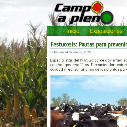
Inicio
Exposiciones
Festucosis: Pautas para prevenir
Publicado
24 diciembre, 2025
Especialistas del INTA Balcarce advierten s
con hongos endófitos. Recomiendan extrem
calidad y realizar análisis de las plantas 