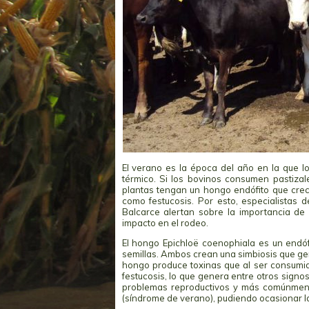
El verano es la época del año en la que 
térmico. Si los bovinos consumen pastiza
plantas tengan un hongo endófito que cre
como festucosis. Por esto, especialistas d
Balcarce alertan sobre la importancia de
impacto en el rodeo.
El hongo Epichloë coenophiala es un endóf
semillas. Ambos crean una simbiosis que gen
hongo produce toxinas que al ser consum
festucosis, lo que genera entre otros signos
problemas reproductivos y más comúnment
(síndrome de verano), pudiendo ocasionar l