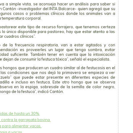
 a simple vista, se aconseja hacer un análisis para saber si
án Cantón -investigador del INTA Balcarce- quien agregó que su
unos casos o problemas clínicos donde los animales van a
a temperatura corporal.
pastorear este tipo de recurso forrajero, que tenemos certeza
 lo único disponible para pastoreo, hay que estar atento a las
 cuadros clínicos”.
de la frecuencia respiratoria, van a estar agitados y con
omendación es proveerles un lugar que tenga sombra, evitar
idad suficiente. También tener en cuenta que la intoxicación
ejan de consumir la festuca tóxica”, señaló el especialista.
s hongos que producen un cuadro similar al de festucosis en el
 las condiciones que nos dejó la primavera se empieza a ver
ezuelo” que puede estar presente en diferentes especies de
adilla e incluso en festuca. Este otro hongo que se observa
bserva en la espiga, sobresale de la semilla de color negro,
ongo de la festuca”, indicó Cantón.
didas de hasta un 30%.
 contra la garrapata bovina.
a para alimentar vacas.
agia a vacas.