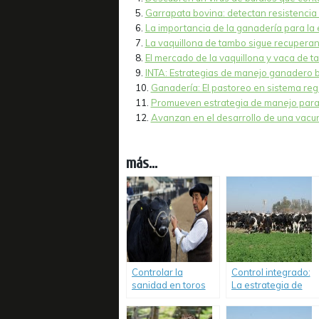
Garrapata bovina: detectan resistencia 
La importancia de la ganadería para la
La vaquillona de tambo sigue recuperan
El mercado de la vaquillona y vaca de ta
INTA: Estrategias de manejo ganadero b
Ganadería: El pastoreo en sistema reg
Promueven estrategia de manejo para 
Avanzan en el desarrollo de una vacuna
más...
Controlar la
Control integrado:
sanidad en toros
La estrategia de
evita pérdidas de
INTA contra la
hasta un 30%.
garrapata bovina.