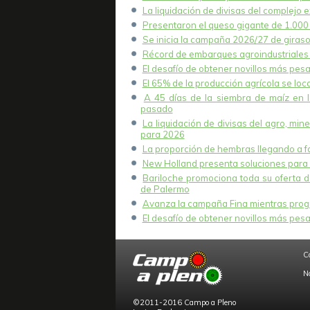
La liquidación de divisas del complejo e
Presentaron el queso gigante de 1.000 k
Se inicia la campaña 2026/27 de girasol
Récord de embarques agroindustriales 
El desafío de obtener novillos más pesa
El 65% de la producción agrícola se lo
A 45 días de la siembra de maíz en 
pasado
La liquidación de divisas del agro, mi
para 2026
La proporción de hembras llegando a fae
New Holland presenta soluciones para 
Bariloche promociona toda su oferta de
de Palermo
Avanza la campaña Fina mientras progr
El desafío de obtener novillos más pesa
C
N
©2011-2016 Campo a Pleno