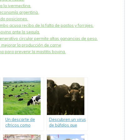
a la ivermectina.
 economía argentina.
do posiciones.
mbo acusa recibo de la falta de pastos y forrajes.
ovino ante la sequía.
enerativo circular permite altas ganancias de peso.
mejorar la producción de carne
 para prevenir la mastitis bovina.
Un descarte de
Descubren un virus
cítricos como
de búfalos que
alternativa para
contagia a vacas.
alimentar vacas.