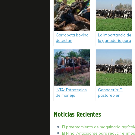
Garrapata bovina:
La importancia de
detectan
la ganadería para
resistencia a la
la economía
ivermectina.
argentina.
INTA: Estrategias
Ganadería: El
de manejo
pastoreo en
ganadero bovino
sistema
ante la sequía.
regenerativo
circular permite
Noticias Recientes
altas ganancias de
peso.
El patentamiento de maquinaria agrícola
El Niño: Anticiparse para reducir el imp