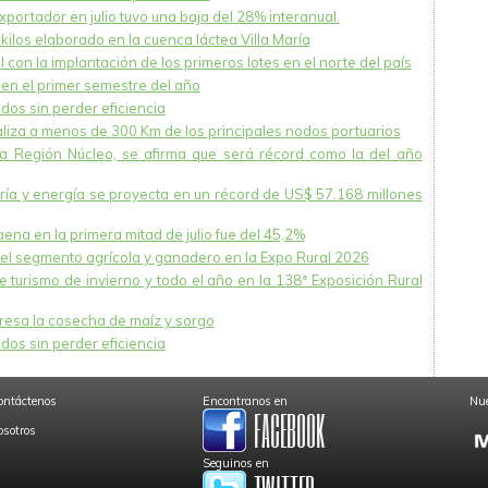
xportador en julio tuvo una baja del 28% interanual.
ilos elaborado en la cuenca láctea Villa María
 con la implantación de los primeros lotes en el norte del país
en el primer semestre del año
dos sin perder eficiencia
caliza a menos de 300 Km de los principales nodos portuarios
la Región Núcleo, se afirma que será récord como la del año
nería y energía se proyecta en un récord de US$ 57.168 millones
na en la primera mitad de julio fue del 45,2%
el segmento agrícola y ganadero en la Expo Rural 2026
 turismo de invierno y todo el año en la 138ª Exposición Rural
esa la cosecha de maíz y sorgo
dos sin perder eficiencia
ontáctenos
Encontranos en
Nue
osotros
Seguinos en