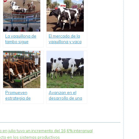
La vaquillona de
El mercado de la
tambo sigue
vaquillona y vaca
recuperando
de tambo acusa
posiciones.
recibo de la falta
de pastos y
forrajes.
Promueven
Avanzan en el
estrategia de
desarrollo de una
manejo para
vacuna para
mejorar la
prevenir la mastitis
producción de
bovina.
carne
 en julio tuvo un incremento del 16,6% interanual
acto en los sistemas productivos