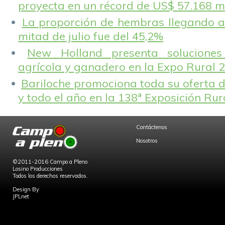
proyecta en un récord de US$ 57.168 m
La proporción de hembras llegando a
mitad de julio fue del 45,2%
New Holland presenta solucione
agrícola y ganadero en la Expo Rural 
Bariloche promociona toda su oferta d
y todo el año en la 138ª Exposición Ru
Contáctenos
Nosotros
©2011-2016 Campo a Pleno
Losino Producciones
Todos los derechos reservados.
Design By
JPLnet