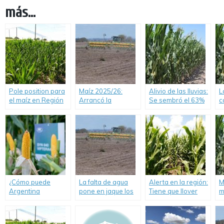
más...
Pole position para
Maíz 2025/26:
Alivio de las lluvias:
L
el maíz en Región
Arrancó la
Se sembró el 63%
c
Núcleo: En dos
siembra, y la región
del maíz temprano
s
semanas arranca
núcleo va por la
y hay buenas
l
la siembra con el
mayor cosecha en
posibilidades de
e
mejor escenario de
15 años.
completarlo
a
los últimos 5 años y
expectativas de
superar los 100
qq/ha.
¿Cómo puede
La falta de agua
Alerta en la región:
M
Argentina
pone en jaque los
Tiene que llover
m
potenciar el
planes de siembra
para asegurar lo
d
agregado de valor
de maíz.
sembrado en maíz,
c
local del maíz en
y evitar que siga
c