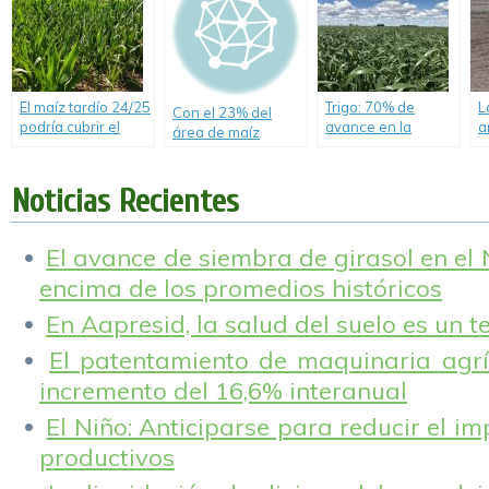
los próximos 10
aumentando el
c
años?
trigo bajo
condición regular a
mala.
El maíz tardío 24/25
Trigo: 70% de
L
Con el 23% del
podría cubrir el
avance en la
a
área de maíz
12% del área
siembra e
e
cosechada, los
maicera total en
incertidumbre para
t
rindes se observan
región núcleo.
completar el área
Noticias Recientes
muy dispares.
de intención.
El avance de siembra de girasol en el
encima de los promedios históricos
En Aapresid, la salud del suelo es un 
El patentamiento de maquinaria agríc
incremento del 16,6% interanual
El Niño: Anticiparse para reducir el i
productivos