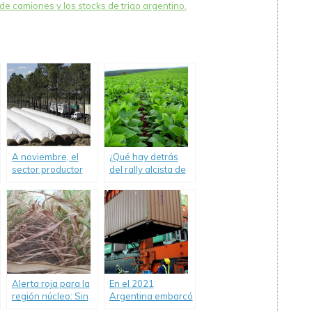
de camiones y los stocks de trigo argentino.
A noviembre, el
¿Qué hay detrás
sector productor
del rally alcista de
tiene USD 4.700 M
la soja y el maíz en
de soja y maíz por
el mercado
vender, el menor
externo?
valor en 6 años.
Alerta roja para la
En el 2021
región núcleo: Sin
Argentina embarcó
lluvias a la vista,
el mayor volumen