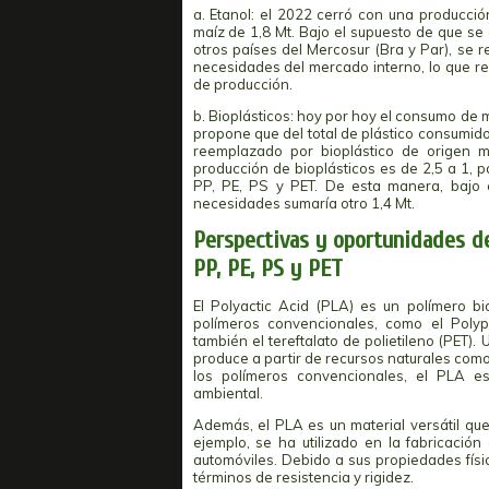
a. Etanol: el 2022 cerró con una producci
maíz de 1,8 Mt. Bajo el supuesto de que se
otros países del Mercosur (Bra y Par), se
necesidades del mercado interno, lo que re
de producción.
b. Bioplásticos: hoy por hoy el consumo de m
propone que del total de plástico consumido
reemplazado por bioplástico de origen m
producción de bioplásticos es de 2,5 a 1, p
PP, PE, PS y PET. De esta manera, bajo 
necesidades sumaría otro 1,4 Mt.
Perspectivas y oportunidades d
PP, PE, PS y PET
El Polyactic Acid (PLA) es un polímero b
polímeros convencionales, como el Polypro
también el tereftalato de polietileno (PET)
produce a partir de recursos naturales como 
los polímeros convencionales, el PLA e
ambiental.
Además, el PLA es un material versátil que
ejemplo, se ha utilizado en la fabricaci
automóviles. Debido a sus propiedades físi
términos de resistencia y rigidez.