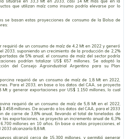
ía situarse en 33,3 Mt en 2033, casi 14 Mt más que en la
ductos que utilizan maíz como insumo podría elevarse por lo
es se basan estas proyecciones de consumo de la Bolsa de
ores:
ar requirió de un consumo de maíz de 4,2 Mt en 2022 y generó
el 2033, suponiendo un crecimiento de la producción de 2,2%
xportadas de 5% anual, el consumo de maíz del sector podría
taciones podrían totalizar US$ 657 millones. Se adoptó la
cción del Consejo Agroindustrial Argentino para su Plan
 porcina requirió de un consumo de maíz de 1,8 Mt en 2022,
nes. Para el 2033, en base a los datos del CAA, se proyecta
8 Mt y generar exportaciones por US$ 1.150 millones, lo cual
bovina requirió de un consumo de maíz de 5,8 Mt en el 2022,
3.458 millones. De acuerdo a los datos del CAA, para el 2033
n de carne de 3,8% anual, llevando el total de toneladas de
de las exportaciones, se proyecta un incremento anual de 6,3%
$ 6.700 millones en 10 años. En base a estas proyecciones, el
 2033 alcanzaría 8,8 Mt.
uevos alcanzó cerca de 15.300 millones, y permitió generar