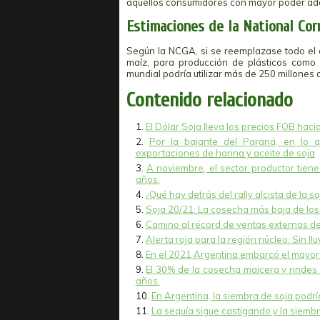
aquellos consumidores con mayor poder adqu
Estimaciones de la National Cor
Según la NCGA, si se reemplazase todo el e
maíz, para producción de plásticos como 
mundial podría utilizar más de 250 millones 
Contenido relacionado
El Dólar Soja lleva los precios FOB haci
Por la bajante del Paraná, en lo 
exportaciones de harina y aceite de soja
A noviembre, el sector productor tien
años.
¿Qué hay detrás del rally alcista de la s
Soja 20/21: La cosecha más baja de los 
Camino al récord de ventas externas de
Alerta roja para la región núcleo: Sin llu
En el 2021 Argentina embarcó el mayor 
El 30% de la cosecha maicera y rindes 
años.
En Argentina, la siembra de soja podr
La sequía sigue castigando y la siemb