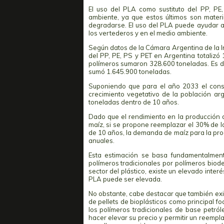
El uso del PLA como sustituto del PP, PE
ambiente, ya que estos últimos son mater
degradarse. El uso del PLA puede ayudar a 
los vertederos y en el medio ambiente.
Según datos de la Cámara Argentina de la I
del PP, PE, PS y PET en Argentina totalizó
polímeros sumaron 328.600 toneladas. Es de
sumó 1.645.900 toneladas.
Suponiendo que para el año 2033 el cons
crecimiento vegetativo de la población ar
toneladas dentro de 10 años.
Dado que el rendimiento en la producción
maíz, si se propone reemplazar el 30% de
de 10 años, la demanda de maíz para la pro
anuales.
Esta estimación se basa fundamentalmen
polímeros tradicionales por polímeros bio
sector del plástico, existe un elevado inter
PLA puede ser elevada.
No obstante, cabe destacar que también exis
de pellets de bioplásticos como principal 
los polímeros tradicionales de base petró
hacer elevar su precio y permitir un reemp