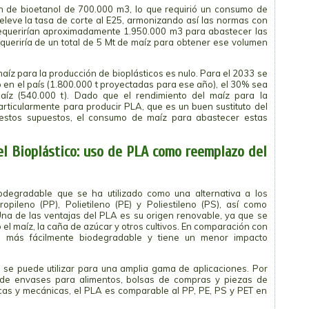
ón de bioetanol de 700.000 m3, lo que requirió un consumo de
 eleve la tasa de corte al E25, armonizando así las normas con
 requerirían aproximadamente 1.950.000 m3 para abastecer las
queriría de un total de 5 Mt de maíz para obtener ese volumen
aíz para la producción de bioplásticos es nulo. Para el 2033 se
 en el país (1.800.000 t proyectadas para ese año), el 30% sea
aíz (540.000 t). Dado que el rendimiento del maíz para la
articularmente para producir PLA, que es un buen sustituto del
estos supuestos, el consumo de maíz para abastecer estas
el Bioplástico: uso de PLA como reemplazo del
iodegradable que se ha utilizado como una alternativa a los
pileno (PP), Polietileno (PE) y Poliestileno (PS), así como
. Una de las ventajas del PLA es su origen renovable, ya que se
el maíz, la caña de azúcar y otros cultivos. En comparación con
s más fácilmente biodegradable y tiene un menor impacto
 se puede utilizar para una amplia gama de aplicaciones. Por
ón de envases para alimentos, bolsas de compras y piezas de
cas y mecánicas, el PLA es comparable al PP, PE, PS y PET en