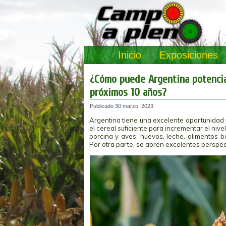
Inicio
Exposiciones
¿Cómo puede Argentina potenciar
próximos 10 años?
Publicado
30 marzo, 2023
Argentina tiene una excelente oportunidad 
el cereal suficiente para incrementar el ni
porcina y aves, huevos, leche, alimentos b
Por otra parte, se abren excelentes perspect