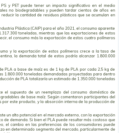
, PS y PET puede tener un impacto significativo en el medio
iales no biodegradables y pueden tardar cientos de años en
reducir la cantidad de residuos plásticos que se acumulan en
ndustria Plástica (CAIP) para el año 2021, el consumo aparente
 1.317.300 toneladas, mientras que las exportaciones de estos
cir, el consumo más la exportación de estos cuatro polímeros
umo y la exportación de estos polímeros crece a la tasa de
gentina, la demanda total de estos podría alcanzar 1.800.000
 de PLA a base de maíz es de 1 kg de PLA por cada 2,5 kg de
 las 1.800.000 toneladas demandadas proyectadas para dentro
ducción de PLA totalizaría un estimado de 1.350.000 toneladas
te el supuesto de un reemplazo del consumo doméstico de
degradables de base maíz. Según comentaron participantes del
és por este producto, y la absorción interna de la producción de
te un alto potencial en el mercado externo, con la exportación
foco de demanda. Si bien el PLA puede resultar más costoso que
leo, el cambio en las preferencias de los consumidores puede
lazo en determinado segmento del mercado, particularmente de