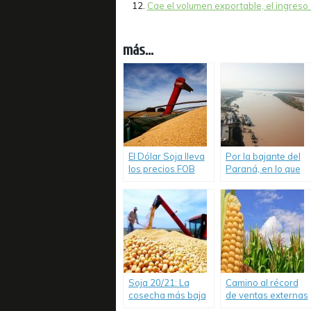
Cae el volumen exportable, el ingreso 
más...
El Dólar Soja lleva
Por la bajante del
los precios FOB
Paraná, en lo que
hacia abajo.
va del año
Argentina ya
perdió US$ 620
millones en
exportaciones de
harina y aceite de
soja
Soja 20/21: La
Camino al récord
cosecha más baja
de ventas externas
de los últimos 10
de maíz.