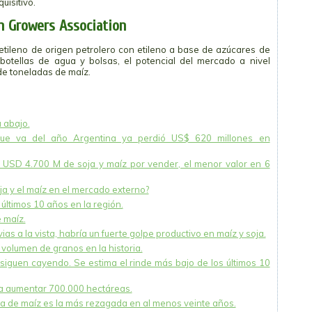
isitivo.
n Growers Association
tileno de origen petrolero con etileno a base de azúcares de
botellas de agua y bolsas, el potencial del mercado a nivel
de toneladas de maíz.
a abajo.
que va del año Argentina ya perdió US$ 620 millones en
e USD 4.700 M de soja y maíz por vender, el menor valor en 6
oja y el maíz en el mercado externo?
últimos 10 años en la región.
 maíz.
vias a la vista, habría un fuerte golpe productivo en maíz y soja.
volumen de granos en la historia.
siguen cayendo. Se estima el rinde más bajo de los últimos 10
ía aumentar 700.000 hectáreas.
ra de maíz es la más rezagada en al menos veinte años.