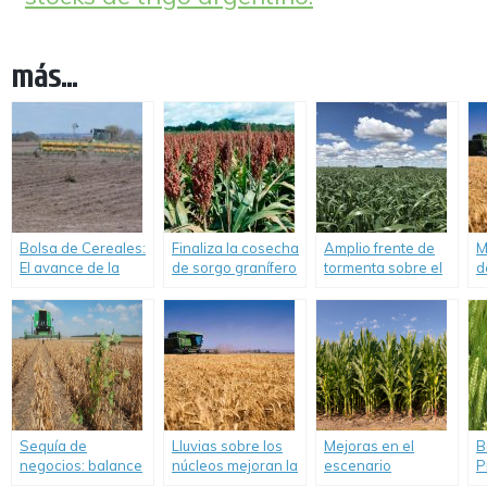
más...
Bolsa de Cereales:
Finaliza la cosecha
Amplio frente de
M
El avance de la
de sorgo granífero
tormenta sobre el
d
siembra de maíz y
con una
este del área
c
girasol está
producción total de
agrícola deja
d
condicionado por
3,1 MTN.
importantes
c
la falta de
acumulados para
humedad.
los cereales de
invierno y el
girasol.
Sequía de
Lluvias sobre los
Mejoras en el
B
negocios: balance
núcleos mejoran la
escenario
P
del comercio de
condición de los
productivo de trigo
g