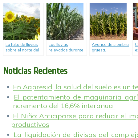
granos en el 1er
cultivos de gruesa
elevan la
i
semestre.
proyección de
s
siembra a 6,3 MHA.
d
La falta de lluvias
Las lluvias
Avance de siembra
C
sobre el norte del
relevadas durante
gruesa.
e
área agrícola
septiembre
i
reduce en 100 mil
permiten dar inicio
c
Ha la superficie
a la siembra de
s
Noticias Recientes
proyectada del
maíz.
a
Girasol.
En Aapresid, la salud del suelo es un 
El patentamiento de maquinaria agríc
incremento del 16,6% interanual
El Niño: Anticiparse para reducir el i
productivos
La liquidación de divisas del complej