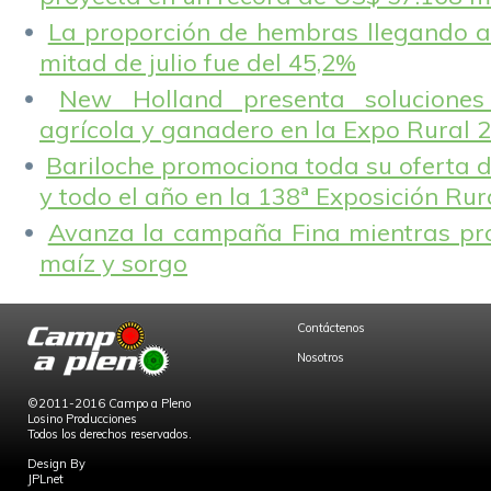
La proporción de hembras llegando a
mitad de julio fue del 45,2%
New Holland presenta solucione
agrícola y ganadero en la Expo Rural 
Bariloche promociona toda su oferta d
y todo el año en la 138ª Exposición Ru
Avanza la campaña Fina mientras pr
maíz y sorgo
Contáctenos
Nosotros
©2011-2016 Campo a Pleno
Losino Producciones
Todos los derechos reservados.
Design By
JPLnet