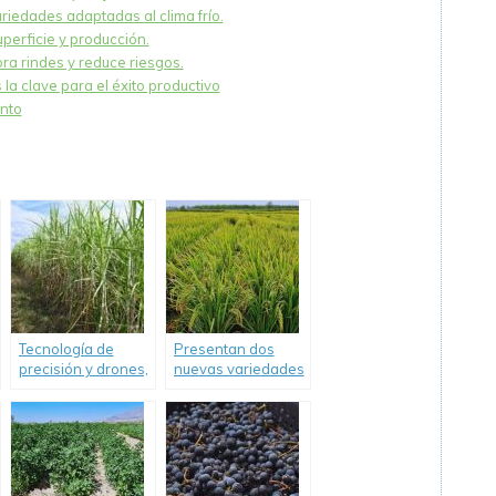
ariedades adaptadas al clima frío.
uperficie y producción.
ra rindes y reduce riesgos.
 la clave para el éxito productivo
ento
Tecnología de
Presentan dos
precisión y drones,
nuevas variedades
aliados para
de arroz
monitorear la caña
adaptadas a los
de azúcar.
sistemas
productivos
nacionales.