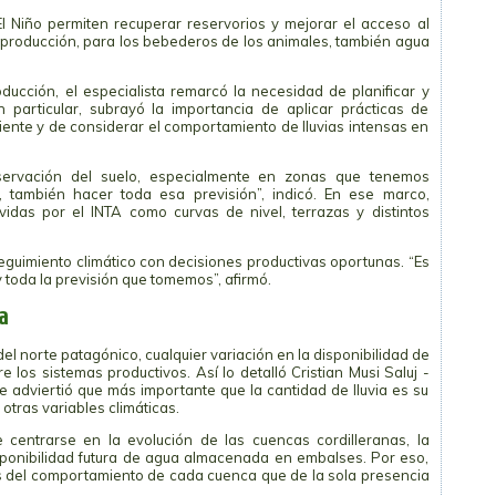
El Niño permiten recuperar reservorios y mejorar el acceso al
e producción, para los bebederos de los animales, también agua
ucción, el especialista remarcó la necesidad de planificar y
particular, subrayó la importancia de aplicar prácticas de
nte y de considerar el comportamiento de lluvias intensas en
servación del suelo, especialmente en zonas que tenemos
a, también hacer toda esa previsión”, indicó. En ese marco,
das por el INTA como curvas de nivel, terrazas y distintos
seguimiento climático con decisiones productivas oportunas. “Es
toda la previsión que tomemos”, afirmó.
a
l norte patagónico, cualquier variación en la disponibilidad de
los sistemas productivos. Así lo detalló Cristian Musi Saluj -
que adviertió que más importante que la cantidad de lluvia es su
 otras variables climáticas.
e centrarse en la evolución de las cuencas cordilleranas, la
sponibilidad futura de agua almacenada en embalses. Por eso,
 del comportamiento de cada cuenca que de la sola presencia