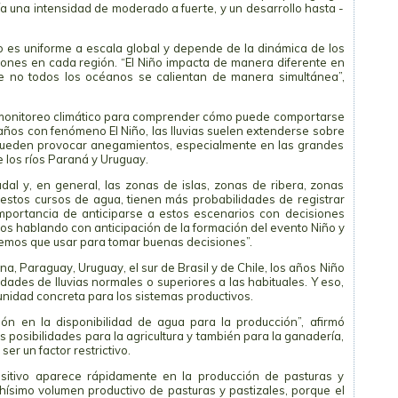
a una intensidad de moderado a fuerte, y un desarrollo hasta -
no es uniforme a escala global y depende de la dinámica de los
ones en cada región. “El Niño impacta de manera diferente en
ue no todos los océanos se calientan de manera simultánea”,
l monitoreo climático para comprender cómo puede comportarse
 años con fenómeno El Niño, las lluvias suelen extenderse sobre
 pueden provocar anegamientos, especialmente en las grandes
 los ríos Paraná y Uruguay.
al y, en general, las zonas de islas, zonas de ribera, zonas
 estos cursos de agua, tienen más probabilidades de registrar
mportancia de anticiparse a estos escenarios con decisiones
os hablando con anticipación de la formación del evento Niño y
nemos que usar para tomar buenas decisiones”.
, Paraguay, Uruguay, el sur de Brasil y de Chile, los años Niño
ades de lluvias normales o superiores a las habituales. Y eso,
unidad concreta para los sistemas productivos.
ón en la disponibilidad de agua para la producción”, afirmó
 posibilidades para la agricultura y también para la ganadería,
er un factor restrictivo.
ositivo aparece rápidamente en la producción de pasturas y
ísimo volumen productivo de pasturas y pastizales, porque el