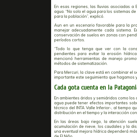
En esas regiones, las lluvias asociadas a 
agua. “No solo el agua para los sistemas d
para la población”, explicó.
Aun en un escenario favorable para la prod
manejar adecuadamente cada sistema. En 
conservación de suelos en zonas con pendie
períodos cortos.
“Todo lo que tenga que ver con la con
pendientes para evitar la erosión hídric
mencionó herramientas de manejo promovi
métodos de sistematización.
Para Mercuri, la clave está en combinar el 
importante este seguimiento que hagamos y 
Cada gota cuenta en la Patagoni
En ambientes áridos y semiáridos como los de
agua puede tener efectos importantes sobre 
técnico del INTA Valle Inferior-, al tiempo 
distribución en el tiempo y la interacción con
En las áreas bajo riego, la atención suel
acumulación de nieve, los caudales y la di
una eventual mejora hídrica dependerá más
de El Niño.