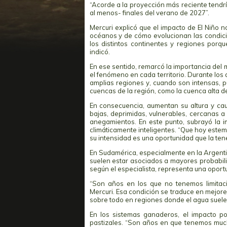
“Acorde a la proyección más reciente tendrí
al menos- finales del verano de 2027”.
Mercuri explicó que el impacto de El Niño 
océanos y de cómo evolucionan las condici
los distintos continentes y regiones porq
indicó.
En ese sentido, remarcó la importancia de
el fenómeno en cada territorio. Durante los
amplias regiones y, cuando son intensas,
cuencas de la región, como la cuenca alta de
En consecuencia, aumentan su altura y caud
bajas, deprimidas, vulnerables, cercanas a
anegamientos. En este punto, subrayó la i
climáticamente inteligentes. “Que hoy estem
su intensidad es una oportunidad que la te
En Sudamérica, especialmente en la Argentina
suelen estar asociados a mayores probabilid
según el especialista, representa una oport
“Son años en los que no tenemos limitaci
Mercuri. Esa condición se traduce en mejores
sobre todo en regiones donde el agua suele s
En los sistemas ganaderos, el impacto p
pastizales. “Son años en que tenemos much