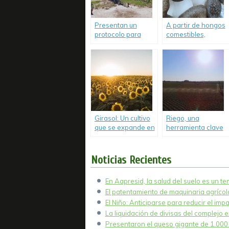
Presentan un
A partir de hongos
protocolo para
comestibles,
acelerar la
desarrollan
transformación
alimentos
digital en el agro.
funcionales.
Girasol: Un cultivo
Riego, una
que se expande en
herramienta clave
superficie y
que mejora rindes
producción.
y reduce riesgos.
Noticias Recientes
En Aapresid, la salud del suelo es un t
El patentamiento de maquinaria agrícola
El Niño: Anticiparse para reducir el imp
La liquidación de divisas del complejo e
Presentaron el queso gigante de 1.000 k