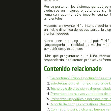
Por su parte, en los sistemas ganaderos
traducirse en mejoras o deterioros signifi
remarcan que no sólo importa cuánto l
ambientales.
Además, un evento Niño intenso podría in
animal, la dinámica de los pastizales, la d
y enfermedades.
Mientras en otras regiones del país El Niñ
Norpatagonia la realidad es mucho más v
atmosféricos y oceánicos.
“Más que preguntarse si un Niño intenso
responderán los sistemas productivos frente
Contenido relacionado
Se confirmó El Niño: Oportunidades y r
Estrategias para el manejo integral de l
Tecnología de precisión y drones, aliad
Presentan dos nuevas variedades de ar
Presentan un protocolo para acelerar la 
A partir de hongos comestibles, desarro
Con riego, la quinua alcanza buenos ren