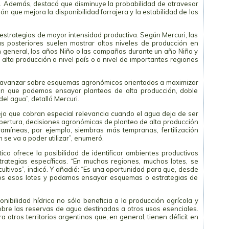
có. Además, destacó que disminuye la probabilidad de atravesar
ón que mejora la disponibilidad forrajera y la estabilidad de los
a estrategias de mayor intensidad productiva. Según Mercuri, las
 posteriores suelen mostrar altos niveles de producción en
En general, los años Niño o las campañas durante un año Niño y
ta producción a nivel país o a nivel de importantes regiones
, avanzar sobre esquemas agronómicos orientados a maximizar
 en que podemos ensayar planteos de alta producción, doble
del agua”, detalló Mercuri.
jo que cobran especial relevancia cuando el agua deja de ser
 cobertura, decisiones agronómicas de planteo de alta producción
míneas, por ejemplo, siembras más tempranas, fertilización
se va a poder utilizar”, enumeró.
tico ofrece la posibilidad de identificar ambientes productivos
trategias específicas. “En muchas regiones, muchos lotes, se
ultivos”, indicó. Y añadió: “Es una oportunidad para que, desde
emos esos lotes y podamos ensayar esquemas o estrategias de
onibilidad hídrica no sólo beneficia a la producción agrícola y
obre las reservas de agua destinadas a otros usos esenciales.
otros territorios argentinos que, en general, tienen déficit en