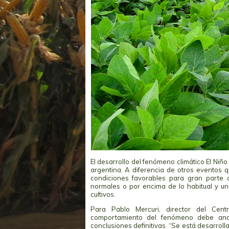
El desarrollo del fenómeno climático El Niño
argentina. A diferencia de otros eventos q
condiciones favorables para gran parte d
normales o por encima de lo habitual y un
cultivos.
Para Pablo Mercuri, director del Cent
comportamiento del fenómeno debe anal
conclusiones definitivas. “Se está desarroll