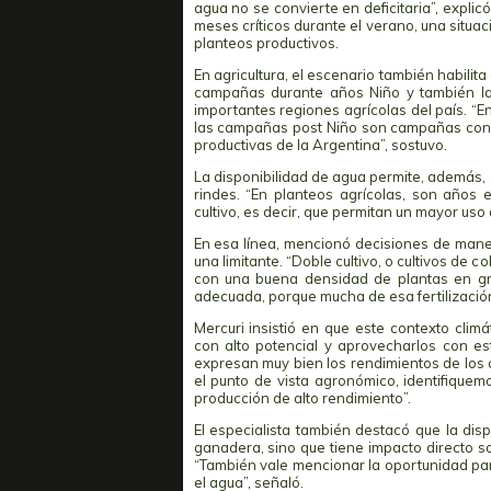
agua no se convierte en deficitaria”, expli
meses críticos durante el verano, una situaci
planteos productivos.
En agricultura, el escenario también habilit
campañas durante años Niño y también las
importantes regiones agrícolas del país. “
las campañas post Niño son campañas con al
productivas de la Argentina”, sostuvo.
La disponibilidad de agua permite, además
rindes. “En planteos agrícolas, son años
cultivo, es decir, que permitan un mayor uso 
En esa línea, mencionó decisiones de mane
una limitante. “Doble cultivo, o cultivos de
con una buena densidad de plantas en gra
adecuada, porque mucha de esa fertilización 
Mercuri insistió en que este contexto climá
con alto potencial y aprovecharlos con es
expresan muy bien los rendimientos de los c
el punto de vista agronómico, identifiqu
producción de alto rendimiento”.
El especialista también destacó que la disp
ganadera, sino que tiene impacto directo s
“También vale mencionar la oportunidad para 
el agua”, señaló.