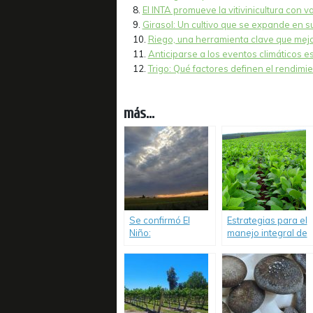
El INTA promueve la vitivinicultura con v
Girasol: Un cultivo que se expande en s
Riego, una herramienta clave que mejo
Anticiparse a los eventos climáticos es
Trigo: Qué factores definen el rendimi
más...
Se confirmó El
Estrategias para el
Niño:
manejo integral de
Oportunidades y
la soja en el Chaco.
riesgos para la
campaña 2026/27.