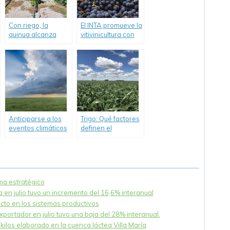
Con riego, la
El INTA promueve la
quinua alcanza
vitivinicultura con
buenos
variedades
rendimientos y
adaptadas al clima
mejora la calidad.
frío.
Anticiparse a los
Trigo: Qué factores
eventos climáticos
definen el
es la clave para el
rendimiento
éxito productivo
ema estratégico
 en julio tuvo un incremento del 16,6% interanual
acto en los sistemas productivos
xportador en julio tuvo una baja del 28% interanual.
ilos elaborado en la cuenca láctea Villa María