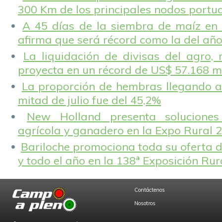
300 Km de los principales nodos portu
A 45 días de la siembra de maíz en 
afirma que será récord como la del añ
La liquidación de divisas del agro, 
proyecta en un récord de US$ 57.168 m
La proporción de hembras llegando a
mitad de julio fue del 45,2%
New Holland presenta solucione
agrícola y ganadero en la Expo Rural 
Bariloche promociona toda su oferta d
y todo el año en la 138ª Exposición Ru
Contáctenos
Nosotros