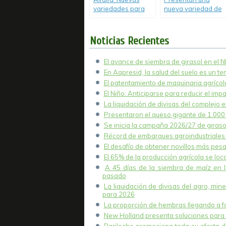
variedades para
nueva variedad de
distintos desafíos
cebolla de bulbos
ganaderos.
rojos.
Noticias Recientes
El avance de siembra de girasol en el 
En Aapresid, la salud del suelo es un t
El patentamiento de maquinaria agrícola
El Niño: Anticiparse para reducir el imp
La liquidación de divisas del complejo e
Presentaron el queso gigante de 1.000 k
Se inicia la campaña 2026/27 de girasol
Récord de embarques agroindustriales 
El desafío de obtener novillos más pesa
El 65% de la producción agrícola se lo
A 45 días de la siembra de maíz en 
pasado
La liquidación de divisas del agro, mi
para 2026
La proporción de hembras llegando a fae
New Holland presenta soluciones para 