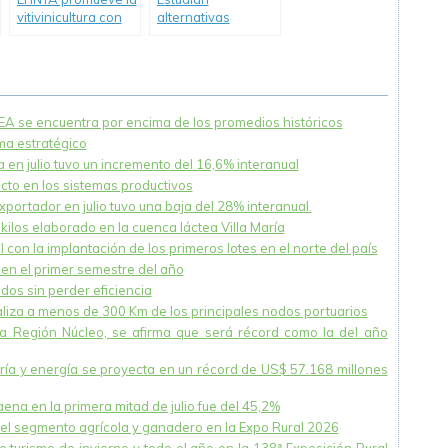
vitivinicultura con
alternativas
variedades
naturales para
adaptadas al clima
potenciar la
frío.
producción avícola.
NEA se encuentra por encima de los promedios históricos
ema estratégico
 en julio tuvo un incremento del 16,6% interanual
acto en los sistemas productivos
xportador en julio tuvo una baja del 28% interanual.
ilos elaborado en la cuenca láctea Villa María
 con la implantación de los primeros lotes en el norte del país
en el primer semestre del año
dos sin perder eficiencia
caliza a menos de 300 Km de los principales nodos portuarios
la Región Núcleo, se afirma que será récord como la del año
nería y energía se proyecta en un récord de US$ 57.168 millones
na en la primera mitad de julio fue del 45,2%
el segmento agrícola y ganadero en la Expo Rural 2026