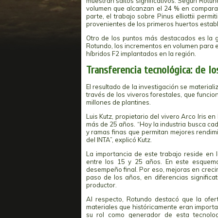
muestran saltos significativos. Según Rotun
volumen que alcanzan el 24 % en comparaci
parte, el trabajo sobre Pinus elliottii per
provenientes de los primeros huertos establ
Otro de los puntos más destacados es la 
Rotundo, los incrementos en volumen para es
híbridos F2 implantados en la región.
Transferencia tecnológica: de lo
El resultado de la investigación se materializ
través de los viveros forestales, que funci
millones de plantines.
Luis Kutz, propietario del vivero Arco Iris 
más de 25 años. “Hoy la industria busca ca
y ramas finas que permitan mejores rendimi
del INTA”, explicó Kutz.
La importancia de este trabajo reside en l
entre los 15 y 25 años. En este esquema, 
desempeño final. Por eso, mejoras en crecim
paso de los años, en diferencias significat
productor.
Al respecto, Rotundo destacó que la ofer
materiales que históricamente eran importad
su rol como generador de esta tecnolog