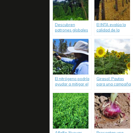
Descubren
El INTA evalúa la
patrones globales
calidad de la
en la densidad de
madera de álamos
la madera.
en los valles
irrigados.
El nitrógeno podría
Girasol: Pautas
ayudar a mitigar el
para una campaña
impacto de la
con alto potencial.
sequía en la soja.
Alfalfa: Nuevas
Presentan una