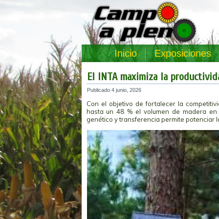
Inicio
Exposiciones
El INTA maximiza la productivid
Publicado
4 junio, 2026
Con el objetivo de fortalecer la competitiv
hasta un 48 % el volumen de madera en a
genético y transferencia permite potenciar l