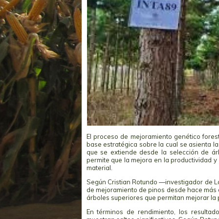
El proceso de mejoramiento genético foresta
base estratégica sobre la cual se asienta la
que se extiende desde la selección de árb
permite que la mejora en la productividad y
material.
Según Cristian Rotundo —investigador de L
de mejoramiento de pinos desde hace más de t
árboles superiores que permitan mejorar la p
En términos de rendimiento, los resultad