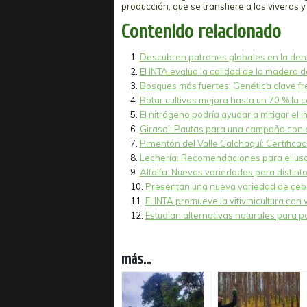
producción, que se transfiere a los viveros 
Contenido relacionado
Descubren patrones globales en la den
El INTA evalúa la calidad de la madera d
Bosques más fuertes: Genética clave fre
Rotar cultivos mejora hasta un 70 % la c
El nitrógeno podría ayudar a mitigar el i
Girasol: Pautas para una campaña con a
Pimentón del Valle Calchaquí: Certificac
Lechería: Recomendaciones para el uso
Alfalfa: Nuevas variedades para distint
Presentan una nueva variedad de cebol
El INTA promueve la vitivinicultura con
Estudian alternativas naturales para p
más...