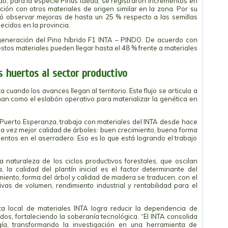
do, para la especie Pinus taeda, se registraron incrementos en
ón con otros materiales de origen similar en la zona. Por su
mitió observar mejoras de hasta un 25 % respecto a las semillas
ecidos en la provincia.
generación del Pino híbrido F1 INTA – PINDO. De acuerdo con
tos materiales pueden llegar hasta el 48 % frente a materiales
s huertos al sector productivo
a cuando los avances llegan al territorio. Este flujo se articula a
onan como el eslabón operativo para materializar la genética en
en Puerto Esperanza, trabaja con materiales del INTA desde hace
da vez mejor calidad de árboles: buen crecimiento, buena forma
entos en el aserradero. Eso es lo que está logrando el trabajo
a naturaleza de los ciclos productivos forestales, que oscilan
la calidad del plantín inicial es el factor determinante del
iento, forma del árbol y calidad de madera se traducen, con el
ivas de volumen, rendimiento industrial y rentabilidad para el
ta local de materiales INTA logra reducir la dependencia de
os, fortaleciendo la soberanía tecnológica. “El INTA consolida
ía, transformando la investigación en una herramienta de