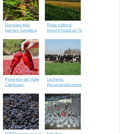
Bosques más
Rotar cultivos
fuertes: Genética
mejora hasta un 70
clave frente a la
% la calidad del
sequía.
suelo.
Pimentón del Valle
Lechería:
Calchaquí:
Recomendaciones
Certificación que
para el uso de
protege la
pasturas
identidad local.
adaptadas.
El INTA promueve la
Estudian