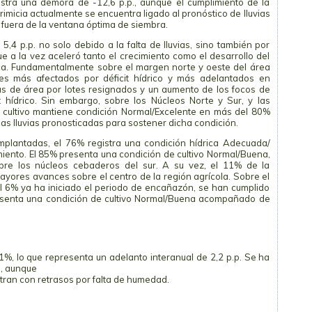
istra una demora de -12,6 p.p., aunque el cumplimiento de la
rimicia actualmente se encuentra ligado al pronóstico de lluvias
 fuera de la ventana óptima de siembra.
 5,4 p.p. no solo debido a la falta de lluvias, sino también por
e a la vez aceleró tanto el crecimiento como el desarrollo del
ca. Fundamentalmente sobre el margen norte y oeste del área
res más afectados por déficit hídrico y más adelantados en
as de área por lotes resignados y un aumento de los focos de
 hídrico. Sin embargo, sobre los Núcleos Norte y Sur, y las
 cultivo mantiene condición Normal/Excelente en más del 80%
las lluvias pronosticadas para sostener dicha condición.
mplantadas, el 76% registra una condición hídrica Adecuada/
amiento. El 85% presenta una condición de cultivo Normal/Buena,
bre los núcleos cebaderos del sur. A su vez, el 11% de la
ayores avances sobre el centro de la región agrícola. Sobre el
l 6% ya ha iniciado el periodo de encañazón, se han cumplido
presenta una condición de cultivo Normal/Buena acompañado de
1%, lo que representa un adelanto interanual de 2,2 p.p. Se ha
o, aunque
ran con retrasos por falta de humedad.