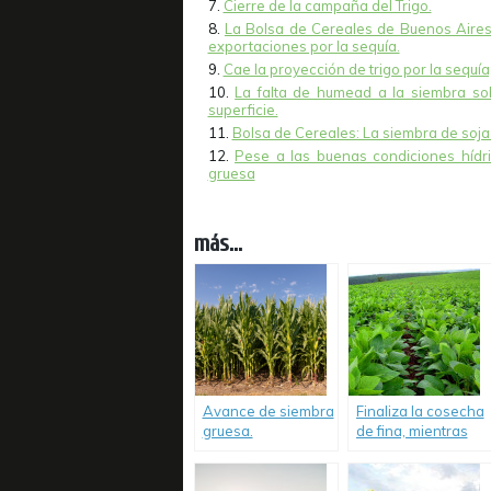
Cierre de la campaña del Trigo.
La Bolsa de Cereales de Buenos Aires 
exportaciones por la sequía.
Cae la proyección de trigo por la sequía
La falta de humead a la siembra so
superficie.
Bolsa de Cereales: La siembra de soja 
Pese a las buenas condiciones hídri
gruesa
más...
Avance de siembra
Finaliza la cosecha
gruesa.
de fina, mientras
que el maíz y la
soja mantienen su
condición de