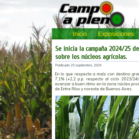
Inicio
Exposiciones
Se inicia la campaña 2024/25 de
sobre los núcleos agrícolas.
Publicado
23 septiembre, 2024
En lo que respecta a maíz con destino gra
7,1% (+2,2 p.p. respecto al ciclo 2023/24
avanzar a buen ritmo en la zona núcleo prod
de Entre Ríos y noreste de Buenos Aires.