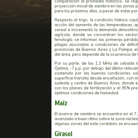
comparación al promedio histórico, se reg
proyección inicial de siembra en las zonas p
para los próximos días, a pesar de estar por
Respecto al trigo, la condición hídrica cayó
acción del aumento de las temperaturas, qu
cereal e incrementó la demanda atmosféri
agrícola, donde se concentran los secto
fenología, se informan las primeras pérdid
plagas asociadas a condiciones de déficit
provincias de Buenos Aires y La Pampa, el
del área, pero depende de la ocurrencia de 
Por su parte, de las 1,3 MHa de cebada i
Óptima, -7 p.p. por debajo del último relev
sostenido por las buenas condiciones so
superficie transita desde encañazón, con m
sudeste y centro de Buenos Aires, donde e
con los planes de fertilización y el 95% 
óptimas condiciones de humedad.
Maíz
El avance de siembra se encuentra en el 7,
avanzado a buen ritmo sobre la zona núcle
algunas zonas del este cordobés se encuent
Girasol