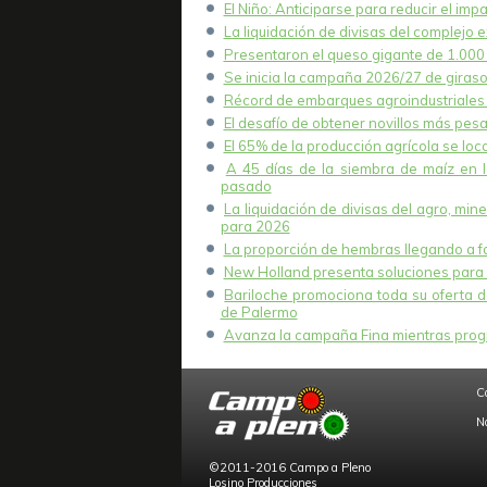
El Niño: Anticiparse para reducir el imp
La liquidación de divisas del complejo e
Presentaron el queso gigante de 1.000 k
Se inicia la campaña 2026/27 de girasol
Récord de embarques agroindustriales 
El desafío de obtener novillos más pesa
El 65% de la producción agrícola se lo
A 45 días de la siembra de maíz en 
pasado
La liquidación de divisas del agro, mi
para 2026
La proporción de hembras llegando a fae
New Holland presenta soluciones para 
Bariloche promociona toda su oferta de
de Palermo
Avanza la campaña Fina mientras progr
C
N
©2011-2016 Campo a Pleno
Losino Producciones