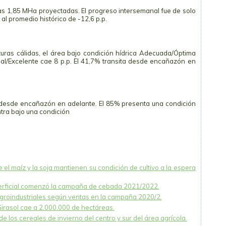
as 1,85 MHa proyectadas. El progreso intersemanal fue de solo
al promedio histórico de -12,6 p.p.
uras cálidas, el área bajo condición hídrica Adecuada/Óptima
rmal/Excelente cae 8 p.p. El 41,7% transita desde encañazón en
 desde encañazón en adelante. El 85% presenta una condición
tra bajo una condición
e el maíz y la soja mantienen su condición de cultivo a la espera
uperficial comenzó la campaña de cebada 2021/2022.
roindustriales según ventas en la campaña 2020/2.
irasol cae a 2.000.000 de hectáreas.
de los cereales de invierno del centro y sur del área agrícola.