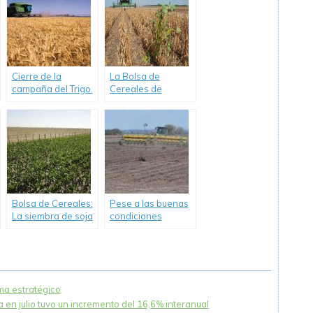
cebada
campaña 2020/2.
2021/2022.
Cierre de la
La Bolsa de
campaña del Trigo.
Cereales de
Buenos Aires
advirtió que se
podrían perder 14
mil millones de
dólares en
exportaciones por
la sequía.
Bolsa de Cereales:
Pese a las buenas
La siembra de soja
condiciones
cubre el 78,6% de
hídricas, recientes
la superficie
eventos climáticos
proyectada.
provocarían
resiembras de
gruesa
ema estratégico
 en julio tuvo un incremento del 16,6% interanual