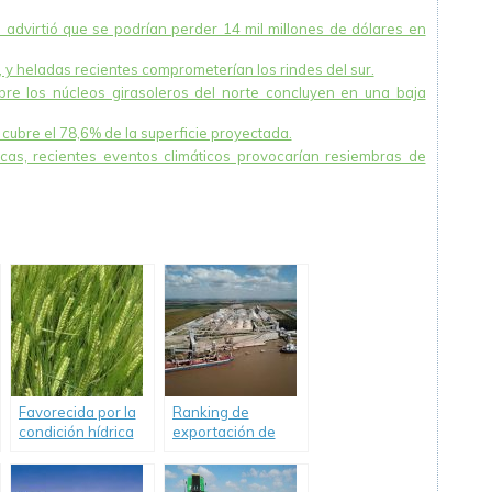
advirtió que se podrían perder 14 mil millones de dólares en
, y heladas recientes comprometerían los rindes del sur.
bre los núcleos girasoleros del norte concluyen en una baja
cubre el 78,6% de la superficie proyectada.
cas, recientes eventos climáticos provocarían resiembras de
Favorecida por la
Ranking de
condición hídrica
exportación de
superficial
empresas
comenzó la
agroindustriales
campaña de
según ventas en la