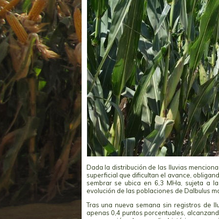
Dada la distribución de las lluvias mencio
superficial que dificultan el avance, obliga
sembrar se ubica en 6,3 MHa, sujeta a la 
evolución de las poblaciones de Dalbulus ma
Tras una nueva semana sin registros de llu
apenas 0,4 puntos porcentuales, alcanzand