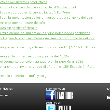
acto en los sistemas productivos
xportador en julio tuvo una baja del 28% interanual.
ilos elaborado en la cuenca láctea Villa María
 con la implantación de los primeros lotes en el norte del país
en el primer semestre del año
dos sin perder eficiencia
caliza a menos de 300 Km de los principales nodos portuarios
la Región Núcleo, se afirma que será récord como la del año
nería y energía se proyecta en un récord de US$ 57.168 millones
na en la primera mitad de julio fue del 45,2%
el segmento agrícola y ganadero en la Expo Rural 2026
 turismo de invierno y todo el año en la 138ª Exposición Rural
esa la cosecha de maíz y sorgo
ontáctenos
Encontranos en
Nue
osotros
Seguinos en