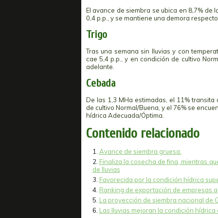
El avance de siembra se ubica en 8,7% de l
0,4 p.p., y se mantiene una demora respecto 
Trigo
Tras una semana sin lluvias y con temperat
cae 5,4 p.p., y en condición de cultivo No
adelante.
Cebada
De las 1,3 MHa estimadas, el 11% transita
de cultivo Normal/Buena, y el 76% se encuen
hídrica Adecuada/Óptima.
Contenido relacionado
Avance de siembra gruesa.
Finaliza la cosecha de fina, mientras qu
de lluvias
Favorecida por la condición hídrica s
Ranking de exportación de empresas ag
La proyección de siembra nacional de G
Las lluvias mejoran la condición hídrica 